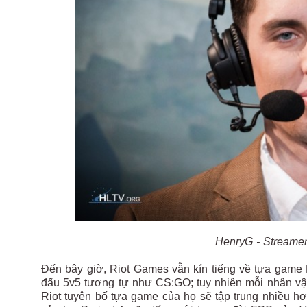
HenryG - Streamer
Đến bây giờ, Riot Games vẫn kín tiếng về tựa game F
đấu 5v5 tương tự như CS:GO; tuy nhiên mỗi nhân vật 
Riot tuyên bố tựa game của họ sẽ tập trung nhiều hơ