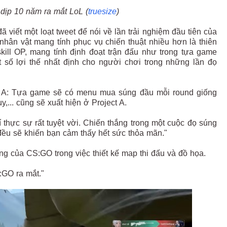
 dịp 10 năm ra mắt LoL (
truesize
)
ã viết một loạt tweet để nói về lần trải nghiệm đầu tiên của
l nhân vật mang tính phục vụ chiến thuật nhiều hơn là thiên
ill OP, mang tính định đoạt trận đấu như trong tựa game
một số lợi thế nhất định cho người chơi trong những lần đọ
ect A: Tựa game sẽ có menu mua súng đầu mỗi round giống
,... cũng sẽ xuất hiện ở Project A.
í thực sự rất tuyệt vời. Chiến thắng trong một cuộc đọ súng
 đều sẽ khiến bạn cảm thấy hết sức thỏa mãn."
ng của CS:GO trong việc thiết kế map thi đấu và đồ họa.
:GO ra mắt."