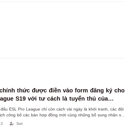
 chính thức được điền vào form đăng ký cho
ague S19 với tư cách là tuyển thủ của
i đấu ESL Pro League chỉ còn cách vài ngày là khởi tranh, các đội
rịch công bố các bản hợp đồng mới cùng những bổ sung nhân sự
thể cạnh tranh trong đấu trường này
13
Sun