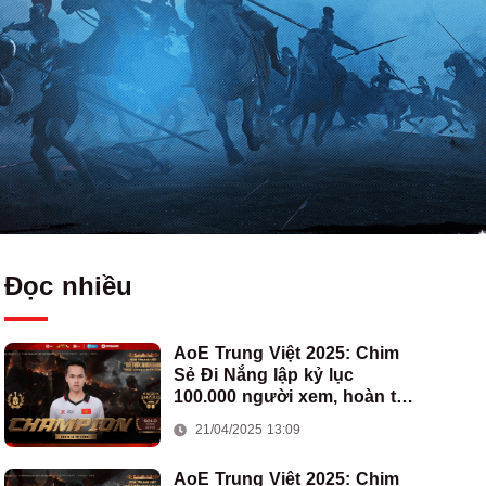
Đọc nhiều
AoE Trung Việt 2025: Chim
Sẻ Đi Nắng lập kỷ lục
100.000 người xem, hoàn tất
cú hat-trick vô địch cho AoE
21/04/2025 13:09
Việt Nam
AoE Trung Việt 2025: Chim