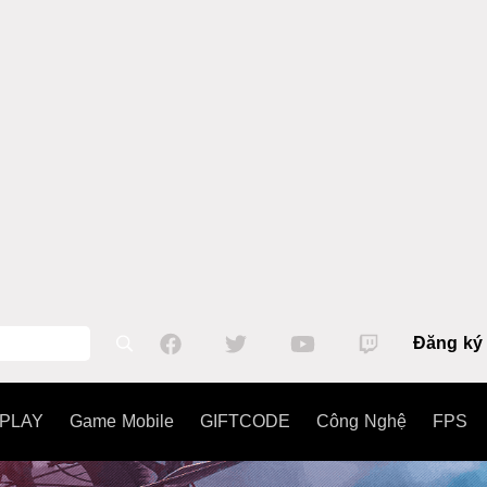
Đăng ký
PLAY
Game Mobile
GIFTCODE
Công Nghệ
FPS