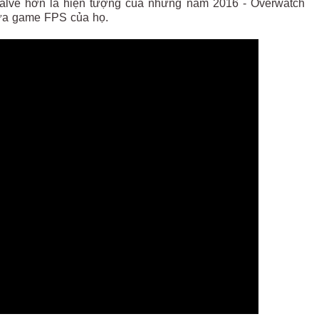
Valve hơn là hiện tượng của những năm 2016 - Overwatch
ề tựa game FPS của họ.