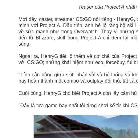
Teaser của Project A nhân
Mới đây, caster, streamer CS:GO nổi tiếng - HenryG, đ
mình với Project A. Đầu tiên, anh hé lộ rằng bộ skil
về sức mạnh như trong Overwatch. Thay vì những sk
đến từ Blizzard, skill trong Project A chỉ đem lại 
súng.
Ngoài ra, HenryG tiết lộ thêm về cơ chế của Proj
với CS:GO; những khái niệm như eco, forcebuy, fullbuy
"Tính cân bằng giữa skill nhân vật và hệ thống vũ kh
hay hoàn thành một combo và outplay đối thủ, tất cả
Cuối cùng, HenryG cho biết Project A còn lấy cảm hứ
"Đây là tựa game hay nhất tôi từng chơi kể từ khi CS