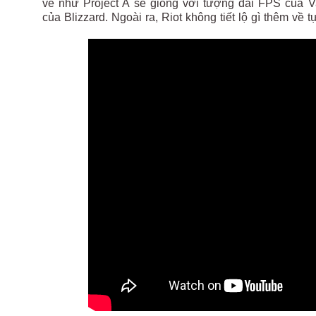
vẻ như Project A sẽ giống với tượng đài FPS của 
của Blizzard. Ngoài ra, Riot không tiết lộ gì thêm v