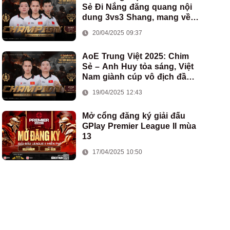
Sẻ Đi Nắng đăng quang nội
dung 3vs3 Shang, mang về
chức vô địch thứ hai cho
20/04/2025 09:37
đoàn AoE Việt Nam
AoE Trung Việt 2025: Chim
Sẻ – Anh Huy tỏa sáng, Việt
Nam giành cúp vô địch đầu
tiên ở thể thức 2vs2 Assyrian
19/04/2025 12:43
Mở cổng đăng ký giải đấu
GPlay Premier League II mùa
13
17/04/2025 10:50