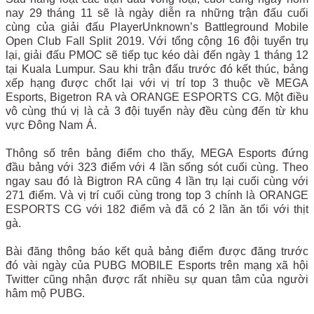
nay 29 tháng 11 sẽ là ngày diễn ra những trận đấu cuối
cùng của giải đấu PlayerUnknown’s Battleground Mobile
Open Club Fall Split 2019. Với tổng cộng 16 đội tuyển trụ
lại, giải đấu PMOC sẽ tiếp tục kéo dài đến ngày 1 tháng 12
tại Kuala Lumpur.
Sau khi trận đấu trước đó kết thúc, bảng
xếp hạng được chốt lại với vị trí top 3 thuộc về MEGA
Esports, Bigetron RA và ORANGE ESPORTS CG. Một điều
vô cùng thú vị là cả 3 đội tuyển này đều cùng đến từ khu
vực Đông Nam Á.
Thông số trên bảng điểm cho thấy, MEGA Esports đứng
đầu bảng với 323 điểm với 4 lần sống sót cuối cùng. Theo
ngay sau đó là Bigtron RA cũng 4 lần trụ lại cuối cùng với
271 điểm. Và vị trí cuối cùng trong top 3 chính là ORANGE
ESPORTS CG với 182 điểm và đã có 2 lần ăn tối với thịt
gà.
Bài đăng thông báo kết quả bảng điểm được đăng trước
đó vài ngày của PUBG MOBILE Esports trên mạng xã hội
Twitter cũng nhận được rất nhiều sự quan tâm của người
hâm mộ PUBG.