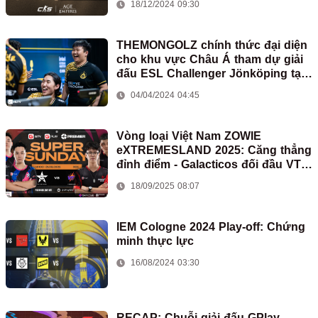
18/12/2024 09:30
THEMONGOLZ chính thức đại diện
cho khu vực Châu Á tham dự giải
đấu ESL Challenger Jönköping tại
Thụy Điển
04/04/2024 04:45
Vòng loại Việt Nam ZOWIE
eXTREMESLAND 2025: Căng thẳng
đỉnh điểm - Galacticos đối đầu VTM
Blaze
18/09/2025 08:07
IEM Cologne 2024 Play-off: Chứng
minh thực lực
16/08/2024 03:30
RECAP: Chuỗi giải đấu GPlay