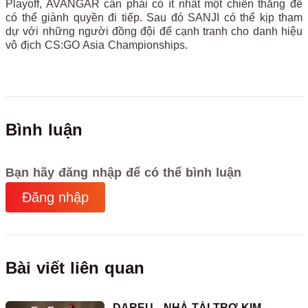
Playoff, AVANGAR cần phải có ít nhất một chiến thắng để
có thể giành quyền đi tiếp. Sau đó SANJI có thể kịp tham
dự với những người đồng đội để cạnh tranh cho danh hiệu
vô địch CS:GO Asia Championships.
Bình luận
Bạn hãy đăng nhập để có thể bình luận
Đăng nhập
Bài viết liên quan
DAREU - NHÀ TÀI TRỢ KIM