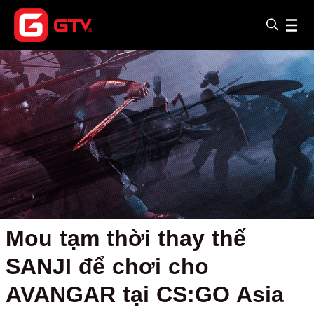
Mou tạm thời thay thế
SANJI để chơi cho
AVANGAR tại CS:GO Asia