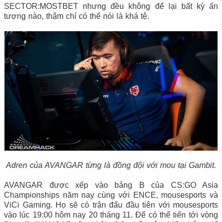
SECTOR:MOSTBET nhưng đều không để lại bất kỳ ấn
tượng nào, thậm chí có thể nói là khá tệ.
Adren của AVANGAR từng là đồng đội với mou tại Gambit.
AVANGAR được xếp vào bảng B của CS:GO Asia
Championships năm nay cùng với ENCE, mousesports và
ViCi Gaming. Họ sẽ có trận đấu đầu tiên với mousesports
vào lúc 19:00 hôm nay 20 tháng 11. Để có thể tiến tới vòng