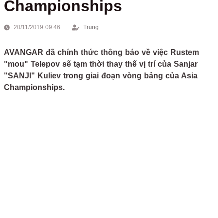
Championships
20/11/2019 09:46
Trung
AVANGAR đã chính thức thông báo về việc Rustem
"mou" Telepov sẽ tạm thời thay thế vị trí của Sanjar
"SANJI" Kuliev trong giai đoạn vòng bảng của Asia
Championships.