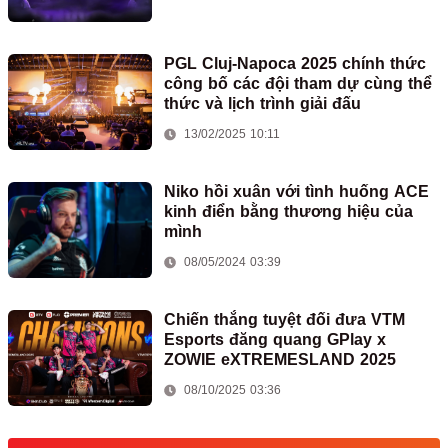
PGL Cluj-Napoca 2025 chính thức
công bố các đội tham dự cùng thể
thức và lịch trình giải đấu
13/02/2025 10:11
Niko hồi xuân với tình huống ACE
kinh điển bằng thương hiệu của
mình
08/05/2024 03:39
Chiến thắng tuyệt đối đưa VTM
Esports đăng quang GPlay x
ZOWIE eXTREMESLAND 2025
08/10/2025 03:36