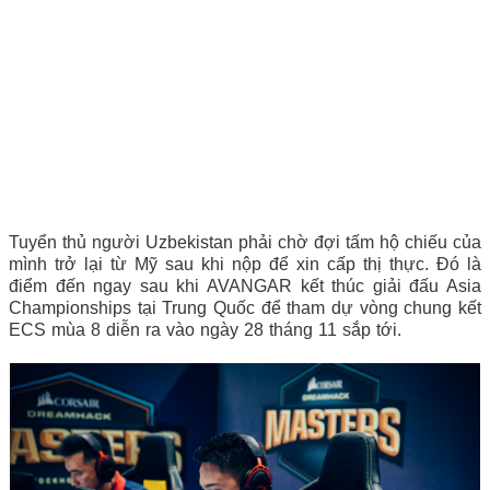
Tuyển thủ người Uzbekistan phải chờ đợi tấm hộ chiếu của
mình trở lại từ Mỹ sau khi nộp để xin cấp thị thực. Đó là
điểm đến ngay sau khi AVANGAR kết thúc giải đấu Asia
Championships tại Trung Quốc để tham dự vòng chung kết
ECS mùa 8 diễn ra vào ngày 28 tháng 11 sắp tới.