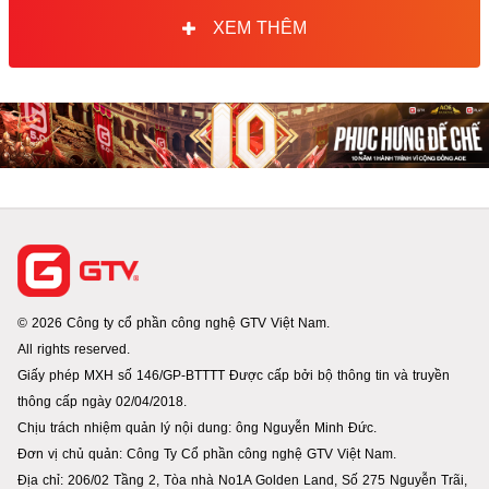
XEM THÊM
© 2026 Công ty cổ phần công nghệ GTV Việt Nam.
All rights reserved.
Giấy phép MXH số 146/GP-BTTTT Được cấp bởi bộ thông tin và truyền
thông cấp ngày 02/04/2018.
Chịu trách nhiệm quản lý nội dung: ông Nguyễn Minh Đức.
Đơn vị chủ quản: Công Ty Cổ phần công nghệ GTV Việt Nam.
Địa chỉ: 206/02 Tầng 2, Tòa nhà No1A Golden Land, Số 275 Nguyễn Trãi,