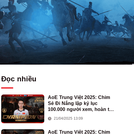
Đọc nhiều
AoE Trung Việt 2025: Chim
Sẻ Đi Nắng lập kỷ lục
100.000 người xem, hoàn tất
cú hat-trick vô địch cho AoE
21/04/2025 13:09
Việt Nam
AoE Trung Việt 2025: Chim