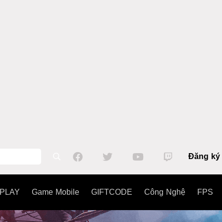
Đăng ký
PLAY
Game Mobile
GIFTCODE
Công Nghệ
FPS