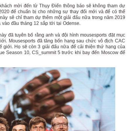
yển khách mời đến từ Thụy Điển thông báo sẽ không tham dự
 2020 để chuẩn bị cho những sự thay đổi mới và để có thể
n này sẽ chỉ tham dự thêm một giải đấu nữa trong năm 2019
 vào đầu tháng 12 sắp tới tại Odense.
này đã tuyên bố rằng anh và đội hình mousesports đặt mục
hế giới. Mousesports đã tăng bốn hạng sau chức vô địch CAC
giới. Họ sẽ còn 3 giải đấu nữa để cải thiện thứ hạng của
ague Season 10, CS_summit 5 trước khi bay đến Moscow để