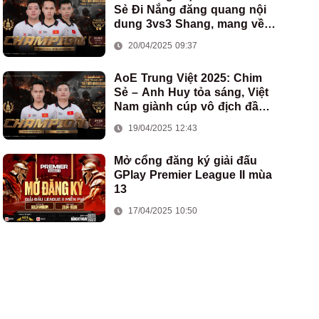
Sẻ Đi Nắng đăng quang nội
dung 3vs3 Shang, mang về
chức vô địch thứ hai cho
20/04/2025 09:37
đoàn AoE Việt Nam
AoE Trung Việt 2025: Chim
Sẻ – Anh Huy tỏa sáng, Việt
Nam giành cúp vô địch đầu
tiên ở thể thức 2vs2 Assyrian
19/04/2025 12:43
Mở cổng đăng ký giải đấu
GPlay Premier League II mùa
13
17/04/2025 10:50