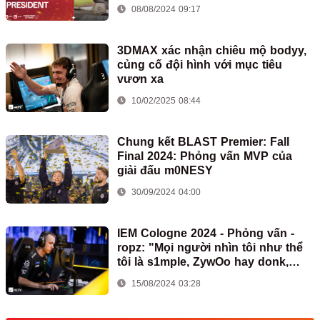
08/08/2024 09:17
3DMAX xác nhận chiêu mộ bodyy,
củng cố đội hình với mục tiêu
vươn xa
10/02/2025 08:44
Chung kết BLAST Premier: Fall
Final 2024: Phỏng vấn MVP của
giải đấu m0NESY
30/09/2024 04:00
IEM Cologne 2024 - Phỏng vấn -
ropz: "Mọi người nhìn tôi như thể
tôi là s1mple, ZywOo hay donk,
nhưng tôi không phải"
15/08/2024 03:28