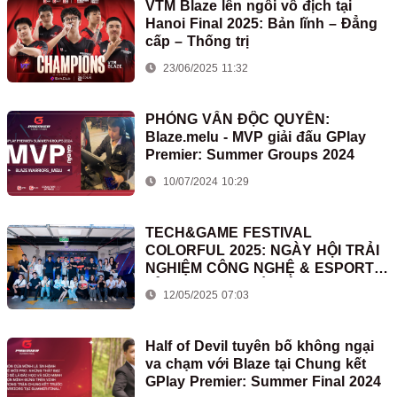
VTM Blaze lên ngôi vô địch tại
Hanoi Final 2025: Bản lĩnh – Đẳng
cấp – Thống trị
23/06/2025 11:32
PHỎNG VẤN ĐỘC QUYỀN:
Blaze.melu - MVP giải đấu GPlay
Premier: Summer Groups 2024
10/07/2024 10:29
TECH&GAME FESTIVAL
COLORFUL 2025: NGÀY HỘI TRẢI
NGHIỆM CÔNG NGHỆ & ESPORTS
ĐỈNH CAO TẠI HÀ NỘI
12/05/2025 07:03
Half of Devil tuyên bố không ngại
va chạm với Blaze tại Chung kết
GPlay Premier: Summer Final 2024