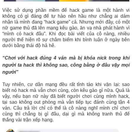
Việc sử dụng phần mềm để hack game là một hành vi
không có gì đáng để tự hào nên hầu như chẳng ai dám
nhận là mình đang “hack game” cả. Nhưng mới đây, có một
nữ game thủ đã lên mạng kêu gào, ăn vạ nhà phát hành vì
“mình có hack đâu”. Khi đọc bài viết của cô nàng, nhiều
người thể hiện rõ sự châm biếm khi bình luận ở ngày bên
dưới bằng thái độ hả hê.
“Chơi với hack đúng 4 ván mà bị khóa nick trong khi
người ta hack thì không sao, công bằng ở đâu vậy mọi
người”
Tuy nhiên, cư dân mạng đều rất tỉnh táo khi vặn lại: sao
biết nó hack mà vẫn chơi cùng, còn kêu gào gì nữa. Quả là
vậy, nếu bạn nữ này đã biết người chơi cùng mình hack,
tại sao không out phòng mà vẫn tiếp tục đánh cùng tận 4
ván. Câu trả lời chỉ có thể là cô nàng nghĩ mình chỉ chơi
cùng thì chẳng bị gì đâu, dại gì mà không tranh thủ để
thắng vài trận xếp hạng.