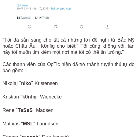
"Tôi đã sẵn sàng cho tất cả những lời đề nghị từ Bắc Mỹ
hoặc Châu Âu." K0nfig cho biết:" Tôi cũng không vội, lần
này tôi muốn tìm kiếm một nơi mà tôi có thể tin tưởng."
Các thành viên của OpTic hiện đã trở thành tuyển thủ tự do
bao gồm:
Nikolaj "
niko
" Kristensen
Kristian "
k0nfig
" Wienecke
Rene "
TeSeS
" Madsen
Mathias "
MSL
" Lauridsen