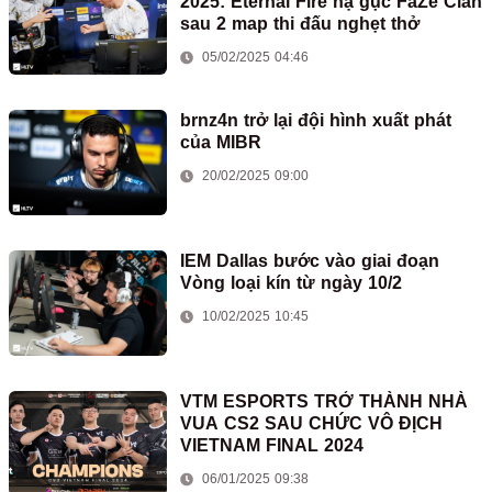
2025: Eternal Fire hạ gục FaZe Clan
sau 2 map thi đấu nghẹt thở
05/02/2025 04:46
brnz4n trở lại đội hình xuất phát
của MIBR
20/02/2025 09:00
IEM Dallas bước vào giai đoạn
Vòng loại kín từ ngày 10/2
10/02/2025 10:45
VTM ESPORTS TRỞ THÀNH NHÀ
VUA CS2 SAU CHỨC VÔ ĐỊCH
VIETNAM FINAL 2024
06/01/2025 09:38