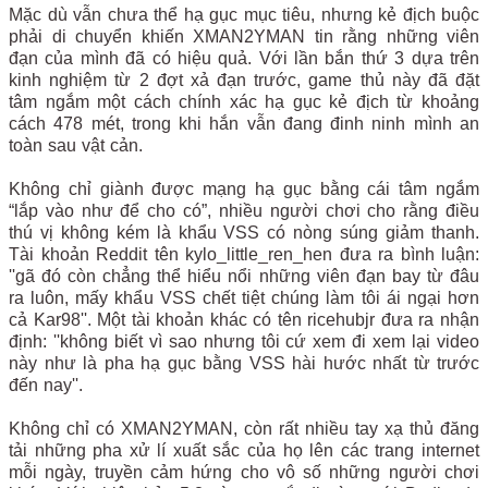
Mặc dù vẫn chưa thể hạ gục mục tiêu, nhưng kẻ địch buộc
phải di chuyển khiến XMAN2YMAN tin rằng những viên
đạn của mình đã có hiệu quả. Với lần bắn thứ 3 dựa trên
kinh nghiệm từ 2 đợt xả đạn trước, game thủ này đã đặt
tâm ngắm một cách chính xác hạ gục kẻ địch từ khoảng
cách 478 mét, trong khi hắn vẫn đang đinh ninh mình an
toàn sau vật cản.
Không chỉ giành được mạng hạ gục bằng cái tâm ngắm
“lắp vào như để cho có”, nhiều người chơi cho rằng điều
thú vị không kém là khẩu VSS có nòng súng giảm thanh.
Tài khoản Reddit tên kylo_little_ren_hen đưa ra bình luận:
''gã đó còn chẳng thể hiểu nổi những viên đạn bay từ đâu
ra luôn, mấy khẩu VSS chết tiệt chúng làm tôi ái ngại hơn
cả Kar98''. Một tài khoản khác có tên ricehubjr đưa ra nhận
định: ''không biết vì sao nhưng tôi cứ xem đi xem lại video
này như là pha hạ gục bằng VSS hài hước nhất từ trước
đến nay''.
Không chỉ có XMAN2YMAN, còn rất nhiều tay xạ thủ đăng
tải những pha xử lí xuất sắc của họ lên các trang internet
mỗi ngày, truyền cảm hứng cho vô số những người chơi