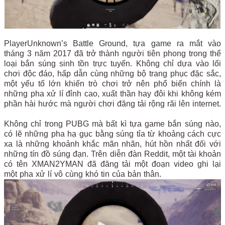
PlayerUnknown’s Battle Ground, tựa game ra mắt vào
tháng 3 năm 2017 đã trở thành người tiên phong trong thể
loại bắn súng sinh tồn trực tuyến. Không chỉ dựa vào lối
chơi độc đáo, hấp dẫn cùng những bộ trang phục đặc sắc,
một yếu tố lớn khiến trò chơi trở nên phổ biến chính là
những pha xử lí đỉnh cao, xuất thần hay đôi khi không kém
phần hài hước mà người chơi đăng tải rộng rãi lên internet.
Không chỉ trong PUBG mà bất kì tựa game bắn súng nào,
có lẽ những pha hạ gục bằng súng tỉa từ khoảng cách cực
xa là những khoảnh khắc mãn nhãn, hút hồn nhất đối với
những tín đồ súng đạn. Trên diễn đàn Reddit, một tài khoản
có tên XMAN2YMAN đã đăng tải một đoạn video ghi lại
một pha xử lí vô cùng khó tin của bản thân.