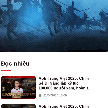
Đọc nhiều
AoE Trung Việt 2025: Chim
Sẻ Đi Nắng lập kỷ lục
100.000 người xem, hoàn tất
cú hat-trick vô địch cho AoE
21/04/2025 13:09
Việt Nam
AoE Trung Việt 2025: Chim