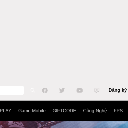
Đăng ký
PLAY
Game Mobile
GIFTCODE
Công Nghệ
FPS