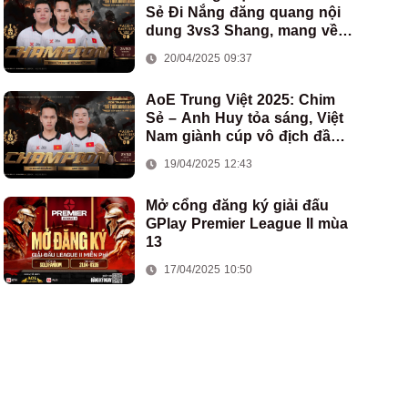
Sẻ Đi Nắng đăng quang nội
dung 3vs3 Shang, mang về
chức vô địch thứ hai cho
20/04/2025 09:37
đoàn AoE Việt Nam
AoE Trung Việt 2025: Chim
Sẻ – Anh Huy tỏa sáng, Việt
Nam giành cúp vô địch đầu
tiên ở thể thức 2vs2 Assyrian
19/04/2025 12:43
Mở cổng đăng ký giải đấu
GPlay Premier League II mùa
13
17/04/2025 10:50