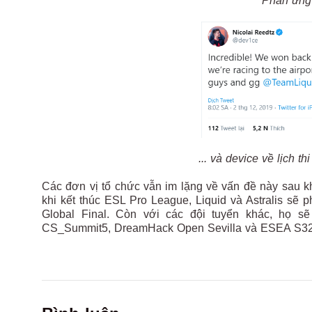
Phản ứng 
... và device về lịch t
Các đơn vị tổ chức vẫn im lặng về vấn đề này sau kh
khi kết thúc ESL Pro League, Liquid và Astralis sẽ 
Global Final. Còn với các đội tuyển khác, họ sẽ
CS_Summit5, DreamHack Open Sevilla và ESEA S32 