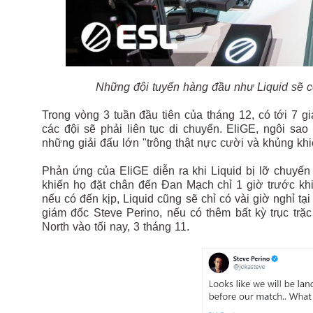
Những đội tuyển hàng đầu như Liquid sẽ có
Trong vòng 3 tuần đầu tiên của tháng 12, có tới 7 g
các đội sẽ phải liên tục di chuyển. EliGE, ngôi sa
những giải đấu lớn "trông thật nực cười và khủng kh
Phản ứng của EliGE diễn ra khi Liquid bị lỡ chuyế
khiến họ đặt chân đến Đan Mạch chỉ 1 giờ trước khi
nếu có đến kịp, Liquid cũng sẽ chỉ có vài giờ nghỉ tạ
giám đốc Steve Perino, nếu có thêm bất kỳ trục trặc
North vào tối nay, 3 tháng 11.