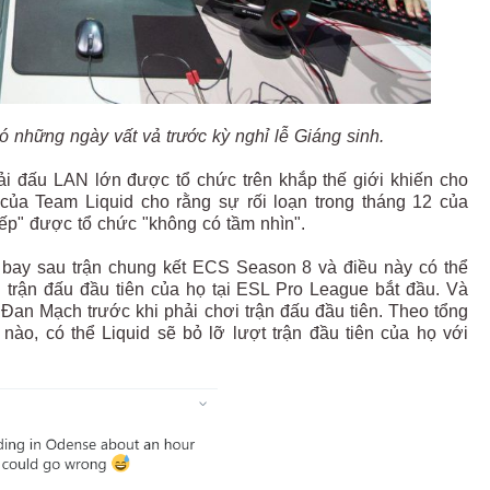
 những ngày vất vả trước kỳ nghỉ lễ Giáng sinh.
iải đấu LAN lớn được tổ chức trên khắp thế giới khiến cho
o của Team Liquid cho rằng sự rối loạn trong tháng 12 của
iếp" được tổ chức "không có tầm nhìn".
n bay sau trận chung kết ECS Season 8 và điều này có thể
 trận đấu đầu tiên của họ tại ESL Pro League bắt đầu. Và
i Đan Mạch trước khi phải chơi trận đấu đầu tiên. Theo tổng
 nào, có thể Liquid sẽ bỏ lỡ lượt trận đầu tiên của họ với