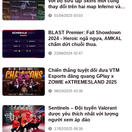
với bộ sưu tập Skins mới cùng
thay đổi trên hai map Inferno và
Train
01/04/2025 03:03
BLAST Premier: Fall Showdown
2024 - Heroic ngã ngựa, AMKAL
chấm dứt chuỗi thua.
22/08/2024 02:47
Chiến thắng tuyệt đối đưa VTM
Esports đăng quang GPlay x
ZOWIE eXTREMESLAND 2025
08/10/2025 03:36
Sentinels – Đội tuyển Valorant
được yêu thích nhất với lượng
người xem áp đảo
17/02/2025 08:38