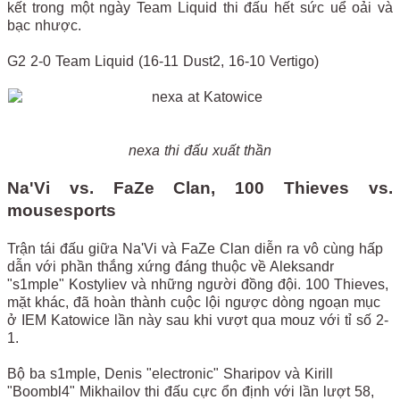
kết trong một ngày Team Liquid thi đấu hết sức uể oải và
bạc nhược.
G2 2-0 Team Liquid (16-11 Dust2, 16-10 Vertigo)
nexa thi đấu
xuất thần
Na'Vi vs. FaZe Clan, 100 Thieves vs.
mousesports
Trận tái đấu giữa Na'Vi và FaZe Clan diễn ra vô cùng hấp
dẫn với phần thắng xứng đáng thuộc về Aleksandr
"s1mple" Kostyliev và những người đồng đội. 100 Thieves,
mặt khác, đã hoàn thành cuộc lội ngược dòng ngoạn mục
ở IEM Katowice lần này sau khi vượt qua mouz với tỉ số 2-
1.
Bộ ba s1mple, Denis "electronic" Sharipov và Kirill
"Boombl4" Mikhailov thi đấu cực ổn định với lần lượt 58,