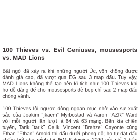
100 Thieves vs. Evil Geniuses, mousesports
vs. MAD Lions
Bất ngờ đã xảy ra khi những người Úc, vốn không được
đánh giá cao, đã vượt qua EG sau 3 map đấu. Tuy vậy,
MAD Lions không thể tạo nên kì tích như 100 Thieves khi
họ dễ dàng để cho mousesports đè bẹp chỉ sau 2 map đấu
chóng vánh.
100 Thieves lội ngược dòng ngoạn mục nhờ vào sự xuất
sắc của Joakim "jkaem" Myrbostad và Aaron "AZR" Ward
với mỗi người lần lượt là 64 và 63 mạng. Bên kia chiến
tuyến, Tarik "tarik" Celik, Vincent "Brehze" Cayonte cùng
Ethan "Ethan" Arnold thi đấu dưới phong độ; họ tự đặt dấu
chấm hết cho mình tại IEM Katowice 2020 với chỉ 1 trận