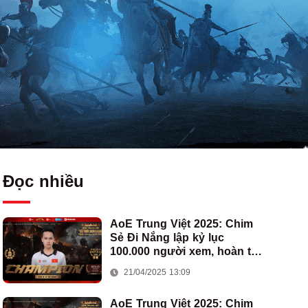
Đọc nhiều
AoE Trung Việt 2025: Chim
Sẻ Đi Nắng lập kỷ lục
100.000 người xem, hoàn tất
cú hat-trick vô địch cho AoE
21/04/2025 13:09
Việt Nam
AoE Trung Việt 2025: Chim