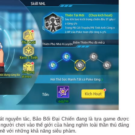
 sát nguyên tác, Bảo Bối Đại Chiến đang là tựa game được
người chơi vào thế giới của hàng nghìn loài thần thú đáng
mẽ với những khả năng siêu phàm.