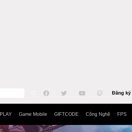
Đăng ký
PLAY
Game Mobile
GIFTCODE
Công Nghệ
FPS