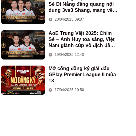
Sẻ Đi Nắng đăng quang nội
dung 3vs3 Shang, mang về
chức vô địch thứ hai cho
20/04/2025 09:37
đoàn AoE Việt Nam
AoE Trung Việt 2025: Chim
Sẻ – Anh Huy tỏa sáng, Việt
Nam giành cúp vô địch đầu
tiên ở thể thức 2vs2 Assyrian
19/04/2025 12:43
Mở cổng đăng ký giải đấu
GPlay Premier League II mùa
13
17/04/2025 10:50