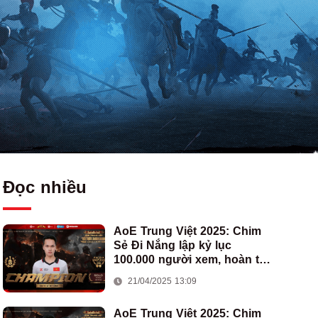
Đọc nhiều
AoE Trung Việt 2025: Chim
Sẻ Đi Nắng lập kỷ lục
100.000 người xem, hoàn tất
cú hat-trick vô địch cho AoE
21/04/2025 13:09
Việt Nam
AoE Trung Việt 2025: Chim