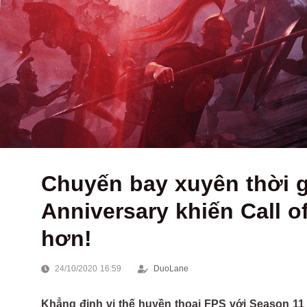
Chuyến bay xuyên thời g
Anniversary khiến Call o
hơn!
24/10/2020 16:59
DuoLane
Khẳng định vị thế huyền thoại FPS với Season 11 