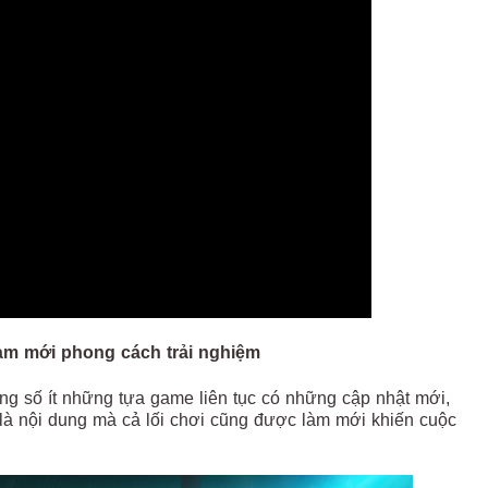
àm mới phong cách trải nghiệm
ong số ít những tựa game liên tục có những cập nhật mới,
 là nội dung mà cả lối chơi cũng được làm mới khiến cuộc