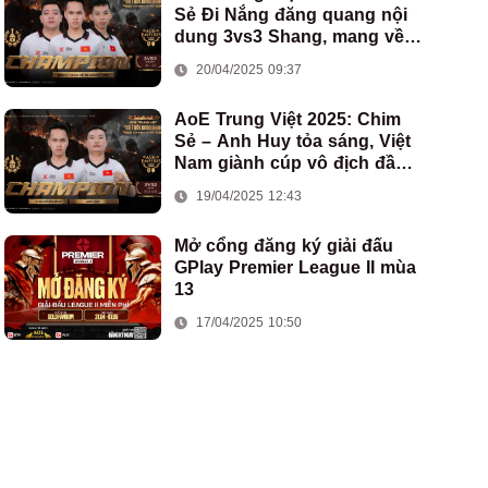
Sẻ Đi Nắng đăng quang nội
dung 3vs3 Shang, mang về
chức vô địch thứ hai cho
20/04/2025 09:37
đoàn AoE Việt Nam
AoE Trung Việt 2025: Chim
Sẻ – Anh Huy tỏa sáng, Việt
Nam giành cúp vô địch đầu
tiên ở thể thức 2vs2 Assyrian
19/04/2025 12:43
Mở cổng đăng ký giải đấu
GPlay Premier League II mùa
13
17/04/2025 10:50