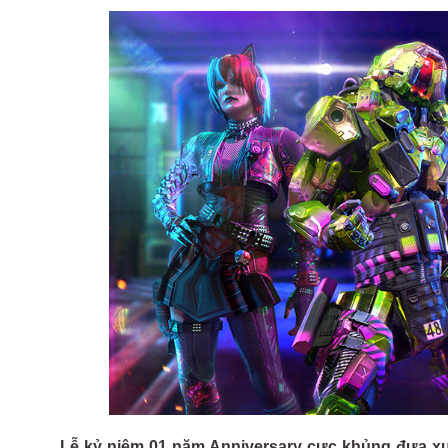
Lễ kỷ niệm 01 năm Anniversary cực khủng đưa 