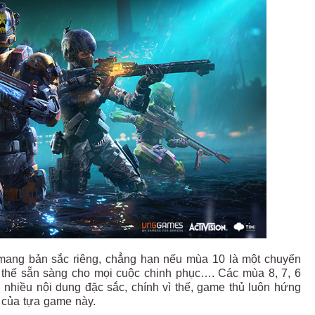
 mang bản sắc riêng, chẳng hạn nếu mùa 10 là một chuyến
âm thế sẵn sàng cho mọi cuộc chinh phục…. Các mùa 8, 7, 6
nhiều nội dung đặc sắc, chính vì thế, game thủ luôn hứng
ch của tựa game này.