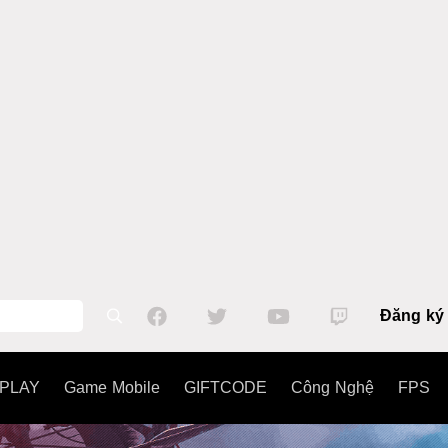
Đăng ký
PLAY
Game Mobile
GIFTCODE
Công Nghệ
FPS