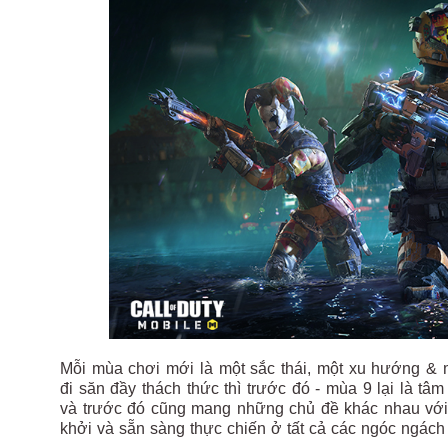
Mỗi mùa chơi mới là một sắc thái, một xu hướng &
đi săn đầy thách thức thì trước đó - mùa 9 lại là t
và trước đó cũng mang những chủ đề khác nhau với 
khởi và sẵn sàng thực chiến ở tất cả các ngóc ngá