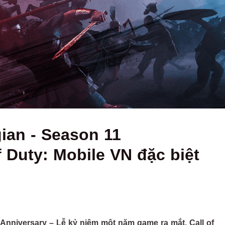
ian - Season 11
f Duty: Mobile VN đặc biệt
Anniversary – Lễ kỷ niệm một năm game ra mắt, Call of