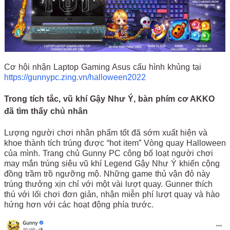
Cơ hội nhận Laptop Gaming Asus cấu hình khủng tại
https://gunnypc.zing.vn/halloween2022
Trong tích tắc, vũ khí Gậy Như Ý, bàn phím cơ AKKO
đã tìm thấy chủ nhân
Lượng người chơi nhân phẩm tốt đã sớm xuất hiện và
khoe thành tích trúng được “hot item” Vòng quay Halloween
của mình. Trang chủ Gunny PC công bố loạt người chơi
may mắn trúng siêu vũ khí Legend Gậy Như Ý khiến cộng
đồng trầm trồ ngưỡng mộ. Những game thủ vận đỏ này
trúng thưởng xịn chỉ với một vài lượt quay. Gunner thích
thú với lối chơi đơn giản, nhận miễn phí lượt quay và hào
hứng hơn với các hoạt động phía trước.