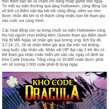
mời thêm bạn bè và chăm chỉ đăng nhập game mỗi ngày.
Từ một sự kiện thưởng quà tặng Halloween, cộng đồng Gà
vô tình có thêm một dịp kết nối cộng đồng, niềm vui như
được nhân đôi khi rủ rê thành công nhiều bạn bè tham gia
vào cuộc vui cùng mình.
Các hoạt động còn lại trong chuỗi sự kiện Halloween cũng
thu hút người chơi không kém. Gunner tham gia điểm danh
Hái Bí Mỗi Ngày sẽ nhận gói quà tương ứng, tích lũy đủ
3,7,14, 21, 28 sẽ nhận thêm gói quà đạt mốc mà không
ràng buộc cấp nhân vật. Nhân vật VIP đạt cấp 2 trở lên có
thể tham gia nhận code miễn phí vào các ngày cố định tại
Kho Code Dracula. Tổng cộng có 10.000 code được phát
với số lượng 1.000 code phát đi từng ngày.