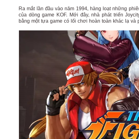
Ra mắt lần đầu vào năm 1994, hàng loạt những phiên
của dòng game KOF. Mới đây, nhà phát triển Joycit
bằng một tựa game có lối chơi hoàn toàn khác lạ và 