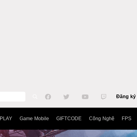
Đăng ký
PLAY
Game Mobile
GIFTCODE
Công Nghệ
FPS