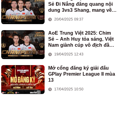
Sẻ Đi Nắng đăng quang nội
dung 3vs3 Shang, mang về
chức vô địch thứ hai cho
20/04/2025 09:37
đoàn AoE Việt Nam
AoE Trung Việt 2025: Chim
Sẻ – Anh Huy tỏa sáng, Việt
Nam giành cúp vô địch đầu
tiên ở thể thức 2vs2 Assyrian
19/04/2025 12:43
Mở cổng đăng ký giải đấu
GPlay Premier League II mùa
13
17/04/2025 10:50