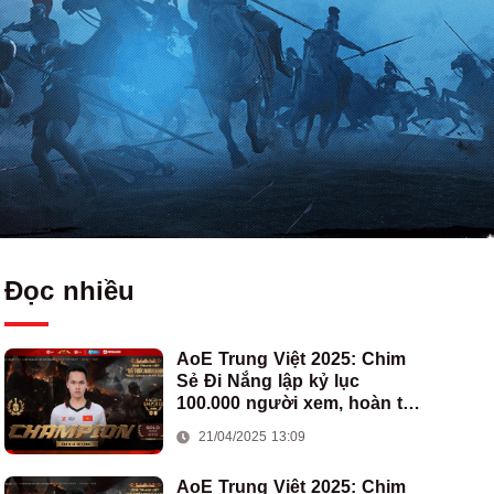
Đọc nhiều
AoE Trung Việt 2025: Chim
Sẻ Đi Nắng lập kỷ lục
100.000 người xem, hoàn tất
cú hat-trick vô địch cho AoE
21/04/2025 13:09
Việt Nam
AoE Trung Việt 2025: Chim