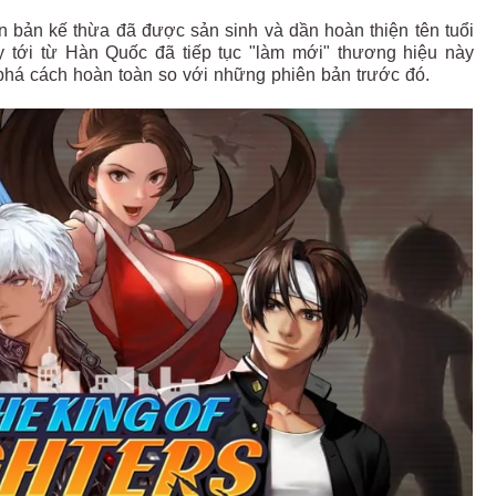
 bản kế thừa đã được sản sinh và dần hoàn thiện tên tuổi
y tới từ Hàn Quốc đã tiếp tục "làm mới" thương hiệu này
phá cách hoàn toàn so với những phiên bản trước đó.