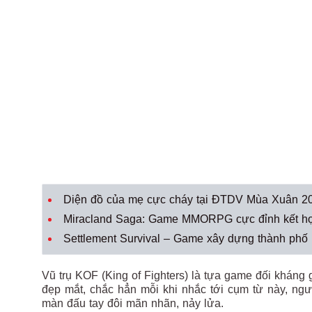
Diện đồ của mẹ cực cháy tại ĐTDV Mùa Xuân 2023
Miracland Saga: Game MMORPG cực đỉnh kết hợ
Settlement Survival – Game xây dựng thành phố k
Vũ trụ KOF (King of Fighters) là tựa game đối kháng gắ
đẹp mắt, chắc hẳn mỗi khi nhắc tới cụm từ này, ng
màn đấu tay đôi mãn nhãn, nảy lửa.