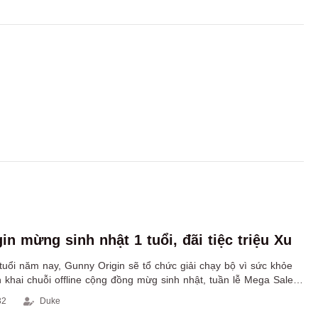
n mừng sinh nhật 1 tuổi, đãi tiệc triệu Xu
tuổi năm nay, Gunny Origin sẽ tổ chức giải chạy bộ vì sức khỏe
 khai chuỗi offline cộng đồng mừg sinh nhật, tuần lễ Mega Sale
sàn” các vật phẩm game giá trị và đỉnh điểm là buổi livestream
32
Duke
àn