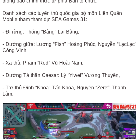
thông báo chính thức từ phía Ban tổ chức.
Danh sách các tuyển thủ quốc gia bộ môn Liên Quân
Mobile tham tham dự SEA Games 31:
- Đi rừng: Thóng “Bâng” Lai Bâng,
- Đường giữa: Lương “Fish” Hoàng Phúc, Nguyễn “LạcLạc”
Công Vinh.
- Xạ thủ: Phạm “Red” Vũ Hoài Nam.
- Đường Tà thần Caesar: Lý “Yiwei” Vương Thuyên,
- Trợ thủ Đinh “Khoa” Tấn Khoa, Nguyễn “Zeref” Thanh
Lâm.