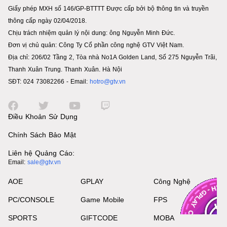
Giấy phép MXH số 146/GP-BTTTT Được cấp bởi bộ thông tin và truyền
thông cấp ngày 02/04/2018.
Chịu trách nhiệm quản lý nội dung: ông Nguyễn Minh Đức.
Đơn vị chủ quản: Công Ty Cổ phần công nghệ GTV Việt Nam.
Địa chỉ: 206/02 Tầng 2, Tòa nhà No1A Golden Land, Số 275 Nguyễn Trãi,
Thanh Xuân Trung. Thanh Xuân. Hà Nội
SĐT: 024 73082266 - Email:
hotro@gtv.vn
Điều Khoản Sử Dụng
Chính Sách Bảo Mật
Liên hệ Quảng Cáo:
Email:
sale@gtv.vn
AOE
GPLAY
Công Nghệ
PC/CONSOLE
Game Mobile
FPS
SPORTS
GIFTCODE
MOBA