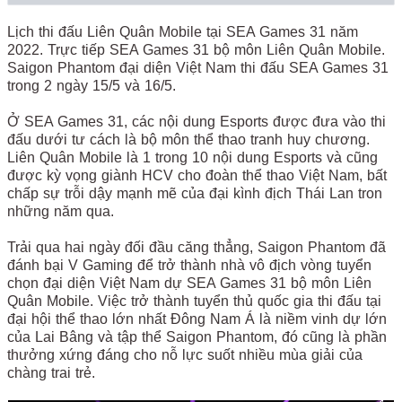
Lịch thi đấu Liên Quân Mobile tại SEA Games 31 năm
2022. Trực tiếp SEA Games 31 bộ môn Liên Quân Mobile.
Saigon Phantom đại diện Việt Nam thi đấu SEA Games 31
trong 2 ngày 15/5 và 16/5.
Ở SEA Games 31, các nội dung Esports được đưa vào thi
đấu dưới tư cách là bộ môn thể thao tranh huy chương.
Liên Quân Mobile là 1 trong 10 nội dung Esports và cũng
được kỳ vọng giành HCV cho đoàn thể thao Việt Nam, bất
chấp sự trỗi dậy mạnh mẽ của đại kình địch Thái Lan tron
những năm qua.
Trải qua hai ngày đối đầu căng thẳng, Saigon Phantom đã
đánh bại V Gaming để trở thành nhà vô địch vòng tuyển
chọn đại diện Việt Nam dự SEA Games 31 bộ môn Liên
Quân Mobile. Việc trở thành tuyển thủ quốc gia thi đấu tại
đại hội thể thao lớn nhất Đông Nam Á là niềm vinh dự lớn
của Lai Bâng và tập thể Saigon Phantom, đó cũng là phần
thưởng xứng đáng cho nỗ lực suốt nhiều mùa giải của
chàng trai trẻ.