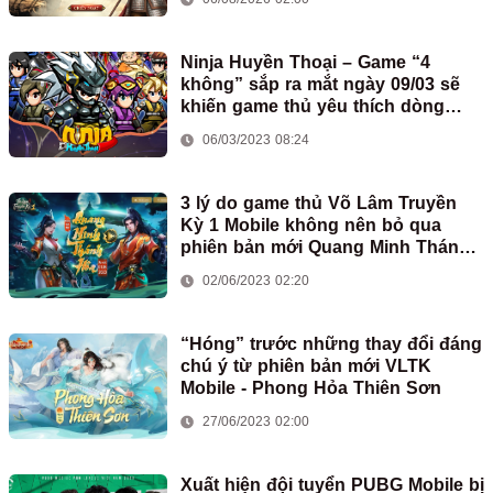
Ninja Huyền Thoại – Game “4
không” sắp ra mắt ngày 09/03 sẽ
khiến game thủ yêu thích dòng
game nhập vai khó cưỡng
06/03/2023 08:24
3 lý do game thủ Võ Lâm Truyền
Kỳ 1 Mobile không nên bỏ qua
phiên bản mới Quang Minh Thánh
Hỏa
02/06/2023 02:20
“Hóng” trước những thay đổi đáng
chú ý từ phiên bản mới VLTK
Mobile - Phong Hỏa Thiên Sơn
27/06/2023 02:00
Xuất hiện đội tuyển PUBG Mobile bị