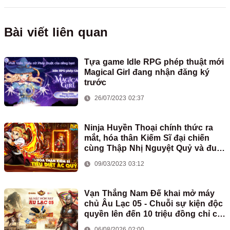
Bài viết liên quan
Tựa game Idle RPG phép thuật mới
Magical Girl đang nhận đăng ký
trước
26/07/2023 02:37
Ninja Huyền Thoại chính thức ra
mắt, hóa thân Kiếm Sĩ đại chiến
cùng Thập Nhị Nguyệt Quỷ và đua
Top nhận iPhone14 Pro Max ngay
09/03/2023 03:12
hôm nay!
Vạn Thắng Nam Đế khai mở máy
chủ Âu Lạc 05 - Chuỗi sự kiện độc
quyền lên đến 10 triệu đồng chỉ có
tại GPlay
06/08/2026 02:00