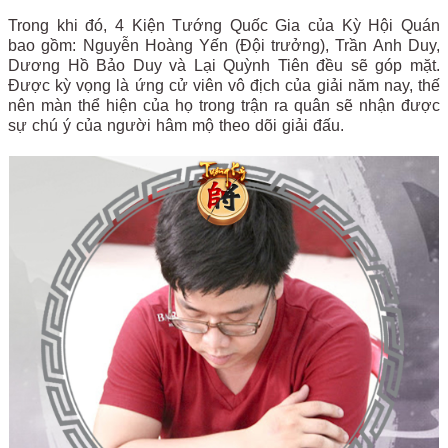
Trong khi đó, 4 Kiện Tướng Quốc Gia của Kỳ Hội Quán
bao gồm: Nguyễn Hoàng Yến (Đội trưởng), Trần Anh Duy,
Dương Hồ Bảo Duy và Lại Quỳnh Tiên đều sẽ góp mặt.
Được kỳ vọng là ứng cử viên vô địch của giải năm nay, thế
nên màn thể hiện của họ trong trận ra quân sẽ nhận được
sự chú ý của người hâm mộ theo dõi giải đấu.