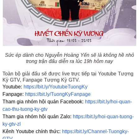
Sức ép dành cho Nguyễn Hoàng Yến sẽ là không hề nhỏ
trong trận đấu diễn ra lúc 19h hôm nay
Toàn bộ giải đấu sẽ được live trực tiếp tại Youtube Tượng
Kỳ GTV, Fanpage Tượng Kỳ GTV.
Youtube:
https://bit.ly/YoutubeTuongKy
Fanpage:
https://bit.ly/TuongKyFanpage
Tham gia nhóm hội quán Facebook:
https://bit.ly/hoi-quan-
cao-thu-tuong-ky-gtv
Tham gia nhóm hội quán Zalo:
https://bit.ly/hoi-quan-tuong-
ky-gtv-zl
Kênh Youtube chính thức:
https://bit.ly/Channel-Tuongky-
GTV