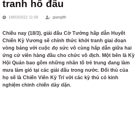
tranh hổ đấu
18/03/2022 11:58
gianglth
Chiều nay (18/3), giải đấu Cờ Tướng hấp dẫn Huyết
Chiến Kỳ Vương sẽ chính thức khởi tranh giai đoạn
vòng bảng với cuộc đọ sức vô cùng hấp dẫn giữa hai
ứng cử viên hàng đầu cho chức vô địch. Một bên là Kỳ
Hội Quán bao gồm những nhân tố trẻ trung đang làm
mưa làm gió tại các giải đấu trong nước. Đối thủ của
họ sẽ là Chiến Viên Kỳ Trí với các kỳ thủ có kinh
nghiệm chinh chiến dày dặn.