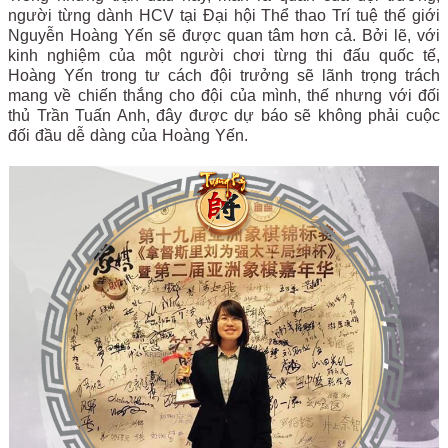
người từng dành HCV tại Đại hội Thể thao Trí tuệ thế giới
Nguyễn Hoàng Yến sẽ được quan tâm hơn cả. Bởi lẽ, với
kinh nghiệm của một người chơi từng thi đấu quốc tế,
Hoàng Yến trong tư cách đội trưởng sẽ lãnh trọng trách
mang về chiến thắng cho đội của mình, thế nhưng với đối
thủ Trần Tuấn Anh, đây được dự báo sẽ không phải cuộc
đối đầu dễ dàng của Hoàng Yến.