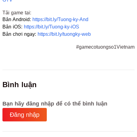
Tải game tại:
Bản Android:
https://bit.ly/Tuong-ky-And
Bản iOS:
https://bit.ly/Tuong-ky-iOS
Bản chơi ngay:
https://bit.ly/tuongky-web
#gamecotuongso1Vietnam
Bình luận
Bạn hãy đăng nhập để có thể bình luận
Đăng nhập