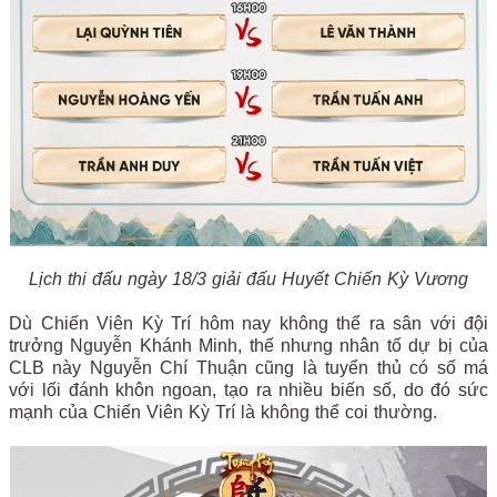
Lịch thi đấu ngày 18/3 giải đấu Huyết Chiến Kỳ Vương
Dù Chiến Viên Kỳ Trí hôm nay không thể ra sân với đội
trưởng Nguyễn Khánh Minh, thế nhưng nhân tố dự bị của
CLB này Nguyễn Chí Thuận cũng là tuyển thủ có số má
với lối đánh khôn ngoan, tạo ra nhiều biến số, do đó sức
mạnh của Chiến Viên Kỳ Trí là không thể coi thường.