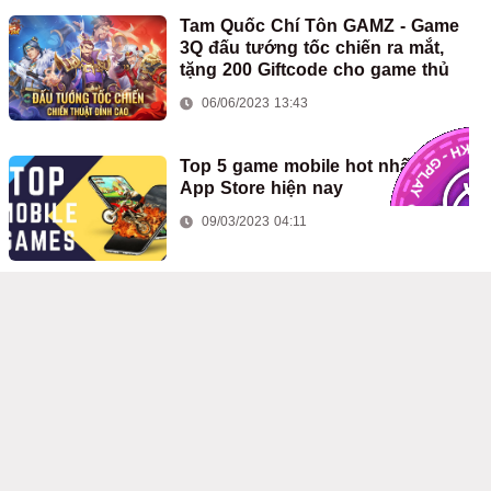
Tam Quốc Chí Tôn GAMZ - Game
3Q đấu tướng tốc chiến ra mắt,
tặng 200 Giftcode cho game thủ
06/06/2023 13:43
Top 5 game mobile hot nhất trên
App Store hiện nay
09/03/2023 04:11
Ngày hội Game Việt Nam 2023:
VNGGames xuất hiện hoành tráng,
thu hút 10.000 game thủ đến tham
dự
03/04/2023 09:56
Đãi sinh nhật 4 tuổi, Tân Thiên
Long Mobile VNG tặng quà khủng
iPhone 14 Pro Max