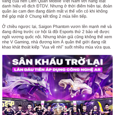
vàng của nền Liên Quân Mobile Việt Nam với hàng loạt
danh hiệu vô địch ĐTDV. Nhưng ở thời điểm hiện tại, đoàn
quân áo cam đen đang đánh mất vị thế vốn có khi không
thể góp mặt ở Chung kết tổng 2 mùa liên tiếp.
Ở chiều ngược lại, Saigon Phantom vươn lên mạnh mẽ và
đang đứng trước cơ hội là đội Esports thứ 2 bảo vệ được
ngôi vương quốc nội. Nhưng khán giả cũng không thể xem
nhẹ V Gaming, nhà đương kim Á quân thế giới đang rất
khao khát thoát kiếp "Vua về nhì" suốt nhiều mùa vừa qua.