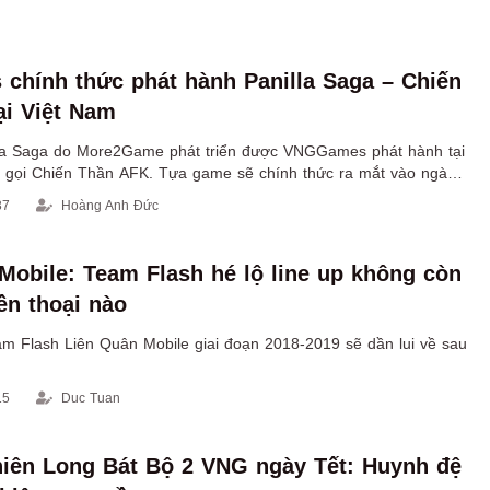
hính thức phát hành Panilla Saga – Chiến
ại Việt Nam
la Saga do More2Game phát triển được VNGGames phát hành tại
n gọi Chiến Thần AFK. Tựa game sẽ chính thức ra mắt vào ngày
y.
37
Hoàng Anh Đức
Mobile: Team Flash hé lộ line up không còn
ền thoại nào
m Flash Liên Quân Mobile giai đoạn 2018-2019 sẽ dần lui về sau
15
Duc Tuan
iên Long Bát Bộ 2 VNG ngày Tết: Huynh đệ