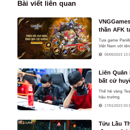
Bài viết liên quan
VNGGames c
thần AFK t
Tựa game Panil
Việt Nam với tê
20/6/2023 tới đâ
06/06/2023 13:
Liên Quân 
bất cứ huy
Thế hệ vàng Tea
hậu trường.
17/01/2023 03:
Tửu Lầu Th