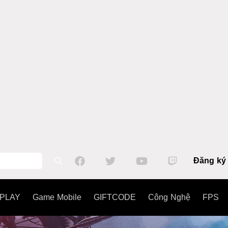
Đăng ký
PLAY
Game Mobile
GIFTCODE
Công Nghệ
FPS