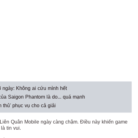
2-3 ngày: Không ai cứu mình hết
của Saigon Phantom là do... quá mạnh
n thủ' phục vụ cho cả giải
 Liên Quân Mobile ngày càng chậm. Điều này khiến game
à tin vui.