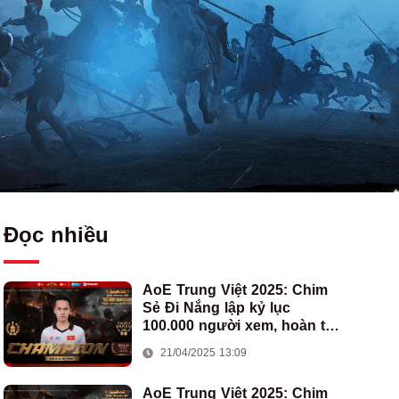
Đọc nhiều
AoE Trung Việt 2025: Chim
Sẻ Đi Nắng lập kỷ lục
100.000 người xem, hoàn tất
cú hat-trick vô địch cho AoE
21/04/2025 13:09
Việt Nam
AoE Trung Việt 2025: Chim