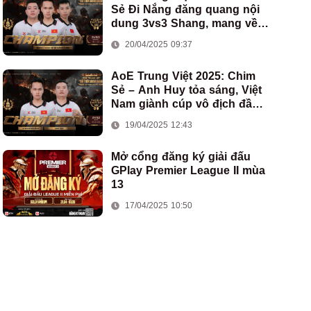
Sẻ Đi Nắng đăng quang nội
dung 3vs3 Shang, mang về
chức vô địch thứ hai cho
20/04/2025 09:37
đoàn AoE Việt Nam
AoE Trung Việt 2025: Chim
Sẻ – Anh Huy tỏa sáng, Việt
Nam giành cúp vô địch đầu
tiên ở thể thức 2vs2 Assyrian
19/04/2025 12:43
Mở cổng đăng ký giải đấu
GPlay Premier League II mùa
13
17/04/2025 10:50