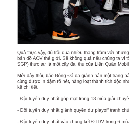
Quả thực vậy, dù trải qua nhiều thăng trầm với những l
bản đồ AOV thế giới. Sẽ không quá nếu chúng ta ví 
SGP) thực sự là một cây đại thụ của Liên Quân Mobi
Mới đây thôi, báo Bóng Đá đã giành hẳn một trang b
cùng được in đậm rõ nét, hàng loạt thành tích độc n
kê chi tiết.
- Đội tuyển duy nhất góp mặt trong 13 mùa giải chuyê
- Đội tuyển duy nhất giành quyền dự playoff tranh ch
- Đội tuyển duy nhất vào chung kết ĐTDV trong 6 mùa g