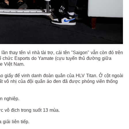
ần thay tên vì nhà tài trợ, cái tên "Saigon" vẫn còn đó trên
tổ chức Esports do Yamate (cựu tuyển thủ đường giữa
le Việt Nam.
áo giấy để vinh danh đoàn quân của HLV Titan. Ở cột ngoài
hất vô nhị của đội quân áo đen đã được phóng viên thống
n nghiệp.
ức vô địch trong suốt 13 mùa.
iải liên tiếp.