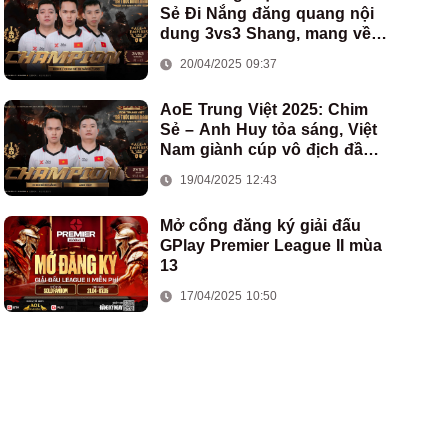
Sẻ Đi Nắng đăng quang nội
dung 3vs3 Shang, mang về
chức vô địch thứ hai cho
20/04/2025 09:37
đoàn AoE Việt Nam
AoE Trung Việt 2025: Chim
Sẻ – Anh Huy tỏa sáng, Việt
Nam giành cúp vô địch đầu
tiên ở thể thức 2vs2 Assyrian
19/04/2025 12:43
Mở cổng đăng ký giải đấu
GPlay Premier League II mùa
13
17/04/2025 10:50