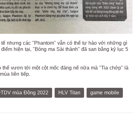
c tế nhưng các "Phantom" vẫn có thể tự hào với những gì
 điểm hiện tại, "Bóng ma Sài thành" đã san bằng kỷ lục 5
 thể vươn tới một cột mốc đáng nể nữa mà "Tia chớp" là
mùa liên tiếp.
TDV mùa Đông 2022
HLV Titan
game mobile