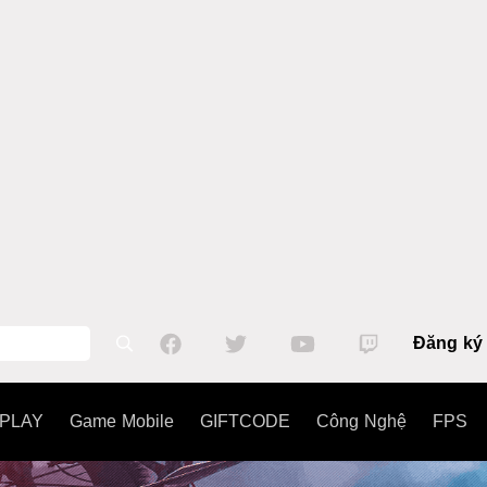
Đăng ký
PLAY
Game Mobile
GIFTCODE
Công Nghệ
FPS