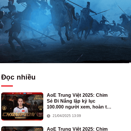
Đọc nhiều
AoE Trung Việt 2025: Chim
Sẻ Đi Nắng lập kỷ lục
100.000 người xem, hoàn tất
cú hat-trick vô địch cho AoE
21/04/2025 13:09
Việt Nam
AoE Trung Việt 2025: Chim