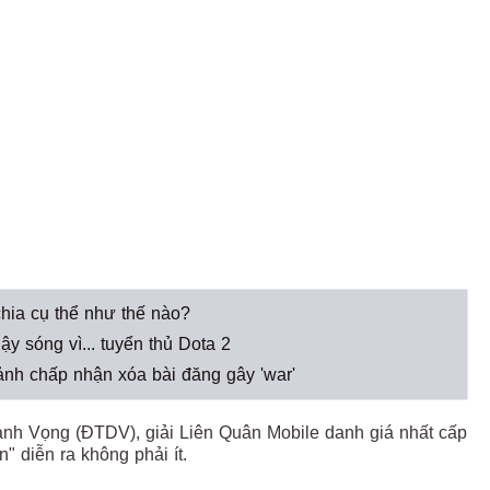
hia cụ thể như thế nào?
y sóng vì... tuyển thủ Dota 2
ảnh chấp nhận xóa bài đăng gây 'war'
nh Vọng (ĐTDV), giải Liên Quân Mobile danh giá nhất cấp
an" diễn ra không phải ít.