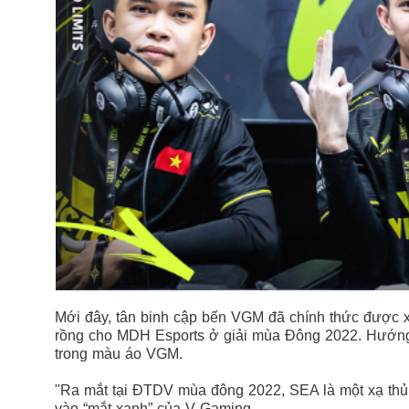
Mới đây, tân binh cập bến VGM đã chính thức được 
rồng cho MDH Esports ở giải mùa Đông 2022. Hướng 
trong màu áo VGM.
"Ra mắt tại ĐTDV mùa đông 2022, SEA là một xạ thủ t
vào “mắt xanh” của V Gaming.