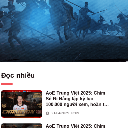
Đọc nhiều
AoE Trung Việt 2025: Chim
Sẻ Đi Nắng lập kỷ lục
100.000 người xem, hoàn tất
cú hat-trick vô địch cho AoE
21/04/2025 13:09
Việt Nam
AoE Trung Việt 2025: Chim