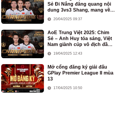
Sẻ Đi Nắng đăng quang nội
dung 3vs3 Shang, mang về
chức vô địch thứ hai cho
20/04/2025 09:37
đoàn AoE Việt Nam
AoE Trung Việt 2025: Chim
Sẻ – Anh Huy tỏa sáng, Việt
Nam giành cúp vô địch đầu
tiên ở thể thức 2vs2 Assyrian
19/04/2025 12:43
Mở cổng đăng ký giải đấu
GPlay Premier League II mùa
13
17/04/2025 10:50