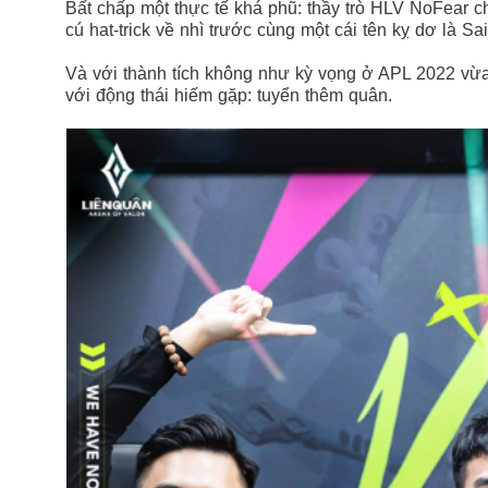
Bất chấp một thực tế khá phũ: thầy trò HLV NoFear 
cú hat-trick về nhì trước cùng một cái tên kỵ dơ là 
Và với thành tích không như kỳ vọng ở APL 2022 vừa
với động thái hiếm gặp: tuyển thêm quân.