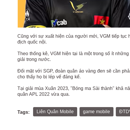
Cũng với sự xuất hiện của người mới, VGM tiếp tục 
địch quốc nội.
Theo thống kê, VGM hiện tại là một trong số ít nhữ
giải trong nước.
Đối mặt với SGP, đoàn quân áo vàng đen sẽ cần phải t
cho thấy họ bị lép vế đáng kể.
Tại giải mùa Xuân 2023, "Bóng ma Sài thành" khả nă
quân APL 2022 vừa qua.
Liên Quân Mobile
game mobile
ĐTDV
Tags: