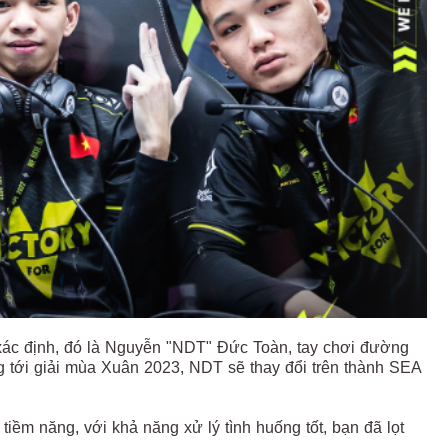
xác định, đó là Nguyễn "NDT" Đức Toàn, tay chơi đường
tới giải mùa Xuân 2023, NDT sẽ thay đổi trên thành SEA
iềm năng, với khả năng xử lý tình huống tốt, bạn đã lọt