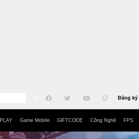
Đăng ký
PLAY
Game Mobile
GIFTCODE
Công Nghệ
FPS