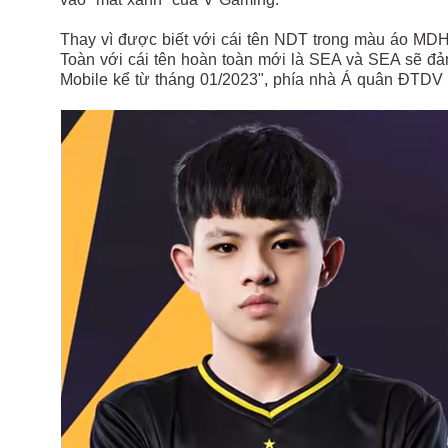
Thay vì được biết với cái tên NDT trong màu áo MDH
Toàn với cái tên hoàn toàn mới là SEA và SEA sẽ đ
Mobile kể từ tháng 01/2023", phía nhà Á quân ĐTDV 