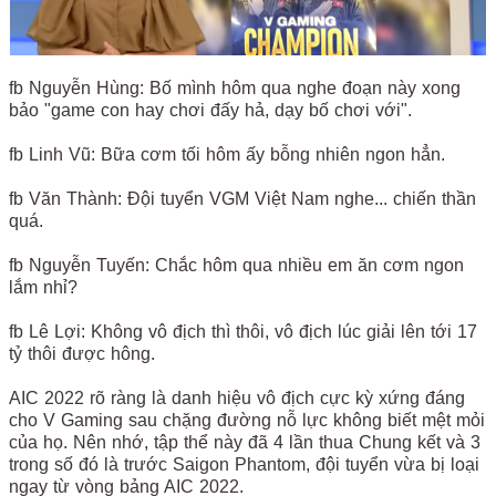
fb Nguyễn Hùng: Bố mình hôm qua nghe đoạn này xong
bảo "game con hay chơi đấy hả, dạy bố chơi với".
fb Linh Vũ: Bữa cơm tối hôm ấy bỗng nhiên ngon hẳn.
fb Văn Thành: Đội tuyển VGM Việt Nam nghe... chiến thần
quá.
fb Nguyễn Tuyến: Chắc hôm qua nhiều em ăn cơm ngon
lắm nhỉ?
fb Lê Lợi: Không vô địch thì thôi, vô địch lúc giải lên tới 17
tỷ thôi được hông.
AIC 2022 rõ ràng là danh hiệu vô địch cực kỳ xứng đáng
cho V Gaming sau chặng đường nỗ lực không biết mệt mỏi
của họ. Nên nhớ, tập thể này đã 4 lần thua Chung kết và 3
trong số đó là trước Saigon Phantom, đội tuyển vừa bị loại
ngay từ vòng bảng AIC 2022.