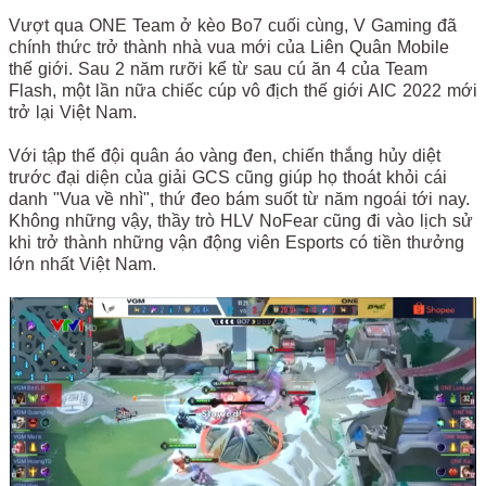
Vượt qua ONE Team ở kèo Bo7 cuối cùng, V Gaming đã
chính thức trở thành nhà vua mới của Liên Quân Mobile
thế giới. Sau 2 năm rưỡi kể từ sau cú ăn 4 của Team
Flash, một lần nữa chiếc cúp vô địch thế giới AIC 2022 mới
trở lại Việt Nam.
Với tập thể đội quân áo vàng đen, chiến thắng hủy diệt
trước đại diện của giải GCS cũng giúp họ thoát khỏi cái
danh "Vua về nhì", thứ đeo bám suốt từ năm ngoái tới nay.
Không những vậy, thầy trò HLV NoFear cũng đi vào lịch sử
khi trở thành những vận động viên Esports có tiền thưởng
lớn nhất Việt Nam.