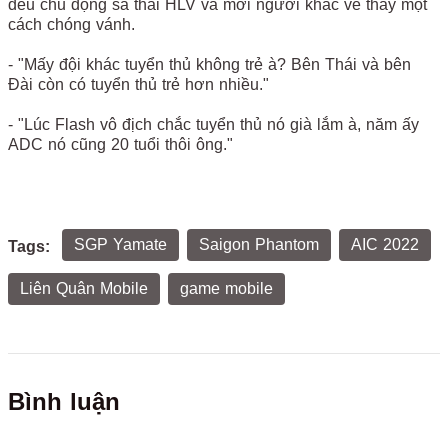
đều chủ động sa thải HLV và mời người khác về thay một
cách chóng vánh.
- "Mấy đội khác tuyển thủ không trẻ à? Bên Thái và bên
Đài còn có tuyển thủ trẻ hơn nhiều."
- "Lúc Flash vô địch chắc tuyển thủ nó già lắm à, năm ấy
ADC nó cũng 20 tuổi thôi ông."
SGP Yamate
Saigon Phantom
AIC 2022
Tags:
Liên Quân Mobile
game mobile
Bình luận