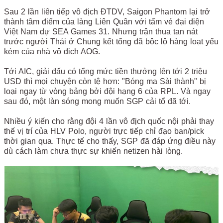
Sau 2 lần liên tiếp vô địch ĐTDV, Saigon Phantom lại trở
thành tâm điểm của làng Liên Quân với tấm vé đại diện
Việt Nam dự SEA Games 31. Nhưng trận thua tan nát
trước người Thái ở Chung kết tổng đã bộc lộ hàng loạt yếu
kém của nhà vô địch AOG.
Tới AIC, giải đấu có tổng mức tiền thưởng lên tới 2 triệu
USD thì mọi chuyện còn tệ hơn: "Bóng ma Sài thành" bị
loại ngay từ vòng bảng bởi đội hạng 6 của RPL. Và ngay
sau đó, một làn sóng mong muốn SGP cải tổ đã tới.
Nhiều ý kiến cho rằng đội 4 lần vô địch quốc nội phải thay
thế vị trí của HLV Polo, người trực tiếp chỉ đạo ban/pick
thời gian qua. Thực tế cho thấy, SGP đã đáp ứng điều này
dù cách làm chưa thực sự khiến netizen hài lòng.