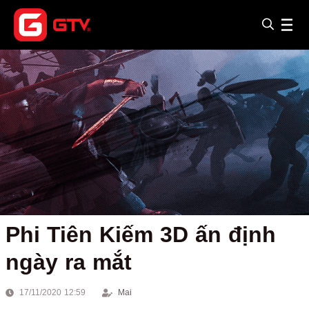
Phi Tiên Kiếm 3D ấn định
ngày ra mắt
17/11/2020 12:59
Mai