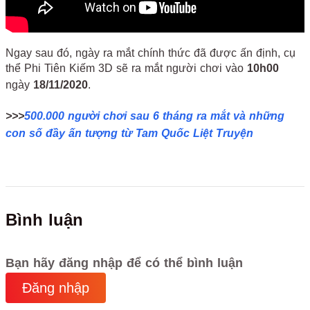
Ngay sau đó, ngày ra mắt chính thức đã được ấn định, cụ
thể Phi Tiên Kiếm 3D sẽ ra mắt người chơi vào
10h00
ngày
18/11/2020
.
>>>
500.000 người chơi sau 6 tháng ra mắt và những
con số đầy ấn tượng từ Tam Quốc Liệt Truyện
Bình luận
Bạn hãy đăng nhập để có thể bình luận
Đăng nhập