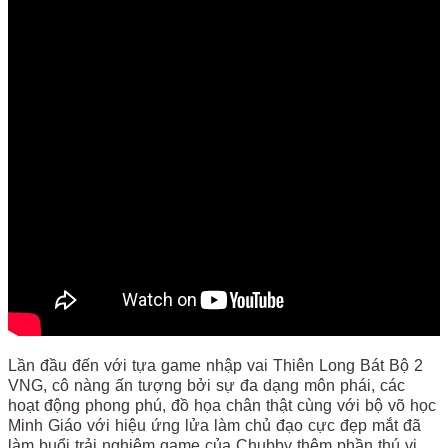
Lần đầu đến với tựa game nhập vai Thiên Long Bát Bộ 2
VNG, cô nàng ấn tượng bởi sự đa dạng môn phái, các
hoạt động phong phú, đồ họa chân thật cùng với bộ võ học
Minh Giáo với hiệu ứng lửa làm chủ đạo cực đẹp mắt đã
làm buổi trải nghiệm game của Chubby thêm phần thú vị.