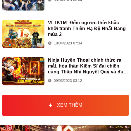
VLTK1M: Đếm ngược thời khắc
khởi tranh Thiên Hạ Đệ Nhất Bang
mùa 2
18/04/2023 07:34
Ninja Huyền Thoại chính thức ra
mắt, hóa thân Kiếm Sĩ đại chiến
cùng Thập Nhị Nguyệt Quỷ và đua
Top nhận iPhone14 Pro Max ngay
09/03/2023 03:12
hôm nay!
XEM THÊM