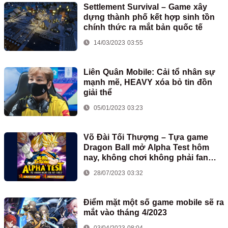
Settlement Survival – Game xây
dựng thành phố kết hợp sinh tồn
chính thức ra mắt bản quốc tế
14/03/2023 03:55
Liên Quân Mobile: Cải tổ nhân sự
mạnh mẽ, HEAVY xóa bỏ tin đồn
giải thể
05/01/2023 03:23
Võ Đài Tối Thượng – Tựa game
Dragon Ball mở Alpha Test hôm
nay, không chơi không phải fan
Manga!
28/07/2023 03:32
Điểm mặt một số game mobile sẽ ra
mắt vào tháng 4/2023
03/04/2023 08:04