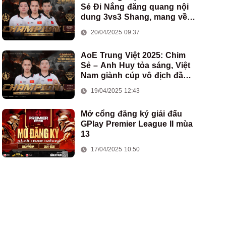
Sẻ Đi Nắng đăng quang nội
dung 3vs3 Shang, mang về
chức vô địch thứ hai cho
20/04/2025 09:37
đoàn AoE Việt Nam
AoE Trung Việt 2025: Chim
Sẻ – Anh Huy tỏa sáng, Việt
Nam giành cúp vô địch đầu
tiên ở thể thức 2vs2 Assyrian
19/04/2025 12:43
Mở cổng đăng ký giải đấu
GPlay Premier League II mùa
13
17/04/2025 10:50