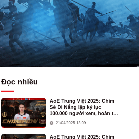
Đọc nhiều
AoE Trung Việt 2025: Chim
Sẻ Đi Nắng lập kỷ lục
100.000 người xem, hoàn tất
cú hat-trick vô địch cho AoE
21/04/2025 13:09
Việt Nam
AoE Trung Việt 2025: Chim