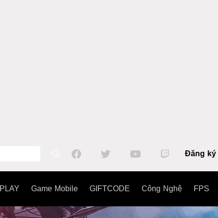
Đăng ký
PLAY
Game Mobile
GIFTCODE
Công Nghệ
FPS