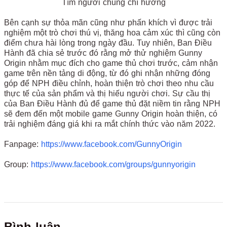
Tìm người chung chí hướng
Bên cạnh sự thỏa mãn cũng như phấn khích vì được trải
nghiệm một trò chơi thú vị, thăng hoa cảm xúc thì cũng còn
điểm chưa hài lòng trong ngày đầu. Tuy nhiên, Ban Điều
Hành đã chia sẻ trước đó rằng mở thử nghiệm Gunny
Origin nhằm mục đích cho game thủ chơi trước, cảm nhận
game trên nền tảng di động, từ đó ghi nhận những đóng
góp để NPH điều chỉnh, hoàn thiện trò chơi theo nhu cầu
thực tế của sản phẩm và thị hiếu người chơi. Sự cầu thị
của Ban Điều Hành đủ để game thủ đặt niềm tin rằng NPH
sẽ đem đến một mobile game Gunny Origin hoàn thiện, có
trải nghiệm đáng giá khi ra mắt chính thức vào năm 2022.
Fanpage:
https://www.facebook.com/GunnyOrigin
Group:
https://www.facebook.com/groups/gunnyorigin
Bình luận