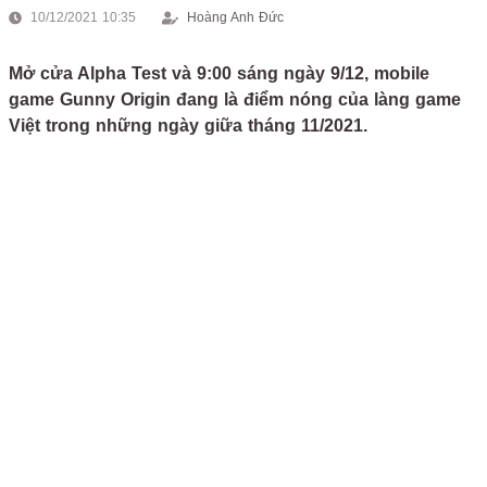
10/12/2021 10:35
Hoàng Anh Đức
Mở cửa Alpha Test và 9:00 sáng ngày 9/12, mobile
game Gunny Origin đang là điểm nóng của làng game
Việt trong những ngày giữa tháng 11/2021.