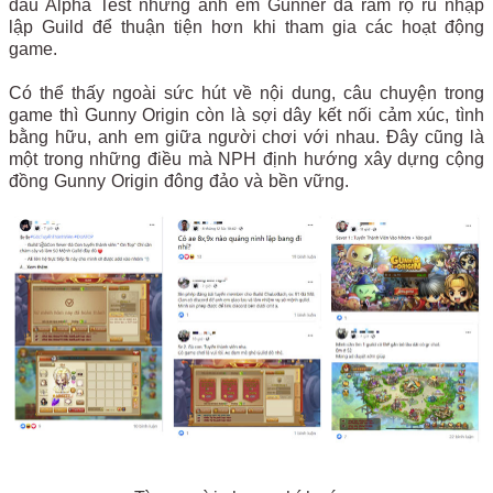
đầu Alpha Test nhưng anh em Gunner đã rầm rộ rủ nhập
lập Guild để thuận tiện hơn khi tham gia các hoạt động
game.
Có thể thấy ngoài sức hút về nội dung, câu chuyện trong
game thì Gunny Origin còn là sợi dây kết nối cảm xúc, tình
bằng hữu, anh em giữa người chơi với nhau. Đây cũng là
một trong những điều mà NPH định hướng xây dựng cộng
đồng Gunny Origin đông đảo và bền vững.