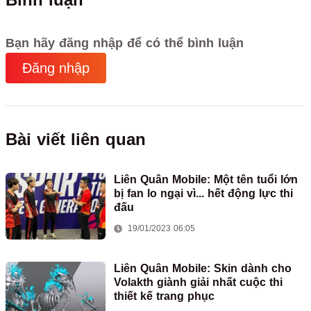
Bạn hãy đăng nhập để có thể bình luận
Đăng nhập
Bài viết liên quan
Liên Quân Mobile: Một tên tuổi lớn
bị fan lo ngại vì... hết động lực thi
đấu
19/01/2023 06:05
Liên Quân Mobile: Skin dành cho
Volakth giành giải nhất cuộc thi
thiết kế trang phục