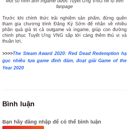
Một số hình ảnh ingame được Tuyết Ưng VNG hé lộ trên
fanpage
Trước khi chính thức trải nghiệm sản phẩm, đừng quên
tham gia chương trình Đăng Ký Sớm để nhận về nhiều
phần quà giá trị cả outgame và ingame, giúp con đường
chinh phục Tuyết Ưng VNG sắp tới càng thêm thú vị và
thuận lợi.
>>>>
The Steam Award 2020: Red Dead Redemption hạ
gục nhiều tựa game đình đám, đoạt giải Game of the
Year 2020
Bình luận
Bạn hãy đăng nhập để có thể bình luận