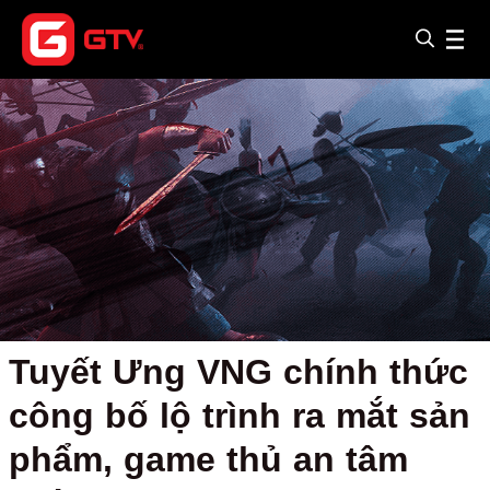
Tuyết Ưng VNG chính thức
công bố lộ trình ra mắt sản
phẩm, game thủ an tâm