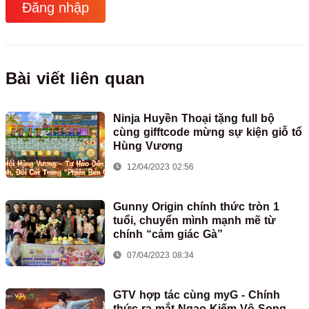
Đăng nhập
Bài viết liên quan
Ninja Huyền Thoại tặng full bộ
cùng gifftcode mừng sự kiện giỗ tổ
Hùng Vương
12/04/2023 02:56
Gunny Origin chính thức tròn 1
tuổi, chuyển mình mạnh mẽ từ
chính “cảm giác Gà”
07/04/2023 08:34
GTV hợp tác cùng myG - Chính
thức ra mắt Ngạo Kiếm Vô Song