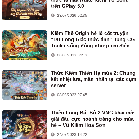
trên GPlay 5.0
23/07/2026 02:35
Kiếm Thế Origin hé lộ cốt truyện
“Du Long Giác thức tỉnh”, tung CG
Trailer sống động như phim điện
ảnh
06/03/2023 04:13
Thức Kiếm Thiên Hạ mùa 2: Chung
kết nhiệt lửa, mãn nhãn tại các cụm
server
08/03/2023 07:45
Thiên Long Bát Bộ 2 VNG khai mở
giải đấu cực hoành tráng cho mùa
hè – Vũ Kiếm Hoa Sơn
24/07/2023 14:22