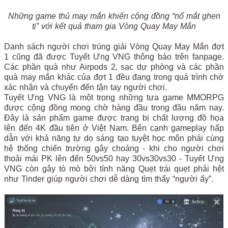
Những game thủ may mắn khiến cộng đồng “nổ mắt ghen
tị” với kết quả tham gia Vòng Quay May Mắn
Danh sách người chơi trúng giải Vòng Quay May Mắn đợt
1 cũng đã được Tuyết Ưng VNG thông báo trên fanpage.
Các phần quà như Airpods 2, sạc dự phòng và các phần
quà may mắn khác của đợt 1 đều đang trong quá trình chờ
xác nhận và chuyển đến tận tay người chơi.
Tuyết Ưng VNG là một trong những tựa game MMORPG
được cộng đồng mong chờ hàng đầu trong đầu năm nay.
Đây là sản phẩm game được trang bị chất lượng đồ họa
lên đến 4K đầu tiên ở Việt Nam. Bên cạnh gameplay hấp
dẫn với khả năng tự do sáng tạo tuyệt học môn phái cùng
hệ thống chiến trường gây choáng - khi cho người chơi
thoải mái PK lên đến 50vs50 hay 30vs30vs30 - Tuyết Ưng
VNG còn gây tò mò bởi tính năng Quẹt trái quẹt phải hệt
như Tinder giúp người chơi dễ dàng tìm thấy “người ấy”.