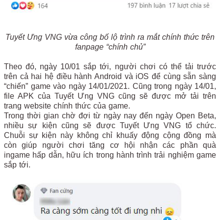
Tuyết Ưng VNG vừa công bố lộ trình ra mắt chính thức trên
fanpage “chính chủ”
Theo đó, ngày 10/01 sắp tới, người chơi có thể tải trước
trên cả hai hệ điều hành Android và iOS để cùng sẵn sàng
“chiến” game vào ngày 14/01/2021. Cũng trong ngày 14/01,
file APK của Tuyết Ưng VNG cũng sẽ được mở tải trên
trang website chính thức của game.
Trong thời gian chờ đợi từ ngày nay đến ngày Open Beta,
nhiều sự kiện cũng sẽ được Tuyết Ưng VNG tổ chức.
Chuỗi sự kiện này không chỉ khuấy động cộng đồng mà
còn giúp người chơi tăng cơ hội nhận các phần quà
ingame hấp dẫn, hữu ích trong hành trình trải nghiệm game
sắp tới.