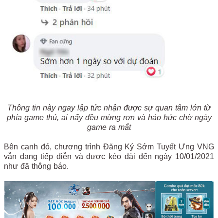
Thông tin này ngay lập tức nhận được sự quan tâm lớn từ
phía game thủ, ai nấy đều mừng rơn và háo hức chờ ngày
game ra mắt
Bên cạnh đó, chương trình Đăng Ký Sớm Tuyết Ưng VNG
vẫn đang tiếp diễn và được kéo dài đến ngày 10/01/2021
như đã thông báo.