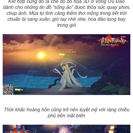
Kết hợp cùng đó là chế độ đồ họa 3D ở Vong Ưu Đảo
dành cho những tín đồ “sống ảo” được thỏa sức quay phim,
chụp ảnh. Mùa tự tình càng thêm thơ mộng trong tiết trời
chuẩn bị sang xuân, gió lay nhè nhẹ, hoa đào tung bay
trong gió
Thời khắc hoàng hôn cũng trở nên tuyệt mỹ với ráng chiều
phủ trên mặt biển