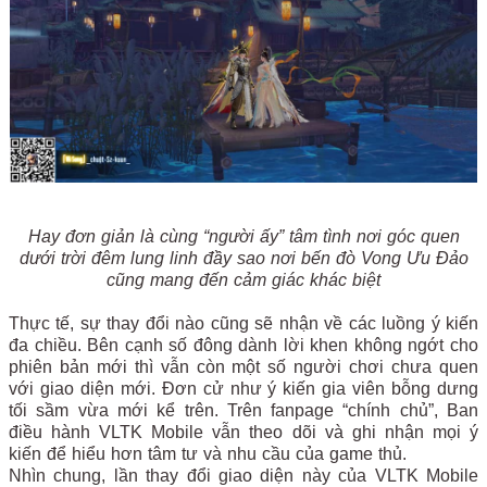
Hay đơn giản là cùng “người ấy” tâm tình nơi góc quen
dưới trời đêm lung linh đầy sao nơi bến đò Vong Ưu Đảo
cũng mang đến cảm giác khác biệt
Thực tế, sự thay đổi nào cũng sẽ nhận về các luồng ý kiến
đa chiều. Bên cạnh số đông dành lời khen không ngớt cho
phiên bản mới thì vẫn còn một số người chơi chưa quen
với giao diện mới. Đơn cử như ý kiến gia viên bỗng dưng
tối sầm vừa mới kể trên. Trên fanpage “chính chủ”, Ban
điều hành VLTK Mobile vẫn theo dõi và ghi nhận mọi ý
kiến để hiểu hơn tâm tư và nhu cầu của game thủ.
Nhìn chung, lần thay đổi giao diện này của VLTK Mobile