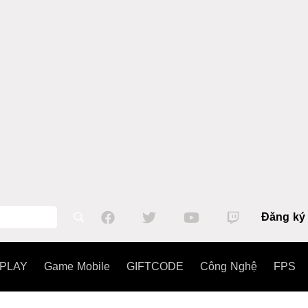
Đăng ký
PLAY
Game Mobile
GIFTCODE
Công Nghệ
FPS