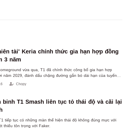
hiên tài' Keria chính thức gia hạn hợp đồng
m 3 năm
Homeground vừa qua, T1 đã chính thức công bố gia hạn hợp
tới năm 2029, đánh dấu chặng đường gắn bó dài hạn của tuyển
ăm 2021.
16
Chopy
binh T1 Smash liên tục tỏ thái độ và cãi lại
h
T1 tiếp tục có những màn thể hiện thái độ không đúng mực với
t thiếu tôn trọng với Faker.