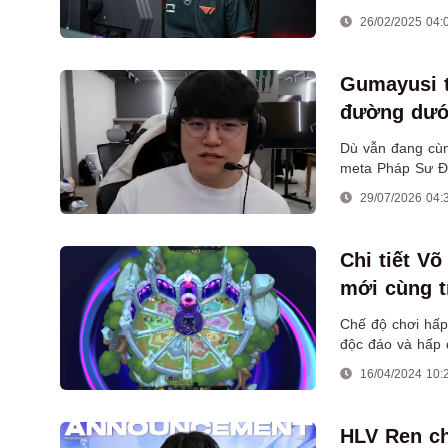
26/02/2025 04:
Gumayusi t
đường dưới
Dù vẫn đang cùn
meta Pháp Sư Đ
29/07/2026 04:
Chi tiết Võ
mới cùng t
Chế độ chơi hấp
độc đáo và hấp 
16/04/2024 10:
HLV Ren c