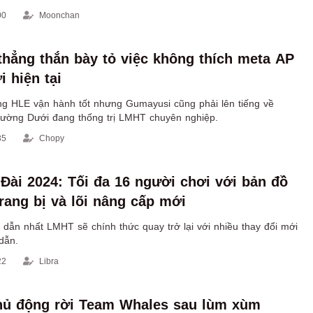
00
Moonchan
hẳng thắn bày tỏ việc không thích meta AP
 hiện tại
g HLE vận hành tốt nhưng Gumayusi cũng phải lên tiếng về
ường Dưới đang thống trị LMHT chuyên nghiệp.
35
Chopy
 Đài 2024: Tối đa 16 người chơi với bản đồ
rang bị và lõi nâng cấp mới
 dẫn nhất LMHT sẽ chính thức quay trở lại với nhiều thay đổi mới
dẫn.
22
Libra
hủ động rời Team Whales sau lùm xùm