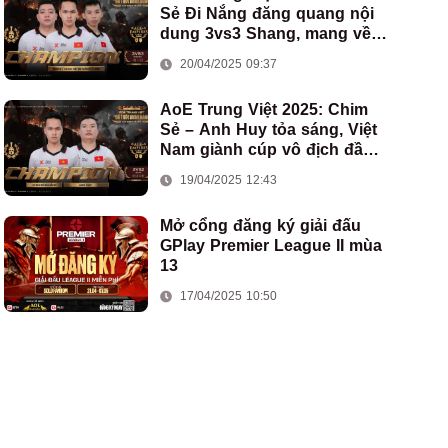
Sẻ Đi Nắng đăng quang nội
dung 3vs3 Shang, mang về
chức vô địch thứ hai cho
20/04/2025 09:37
đoàn AoE Việt Nam
AoE Trung Việt 2025: Chim
Sẻ – Anh Huy tỏa sáng, Việt
Nam giành cúp vô địch đầu
tiên ở thể thức 2vs2 Assyrian
19/04/2025 12:43
Mở cổng đăng ký giải đấu
GPlay Premier League II mùa
13
17/04/2025 10:50