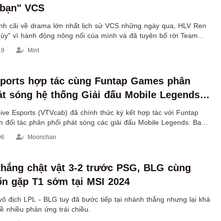
 bạn" VCS
nh cãi về drama lớn nhất lịch sử VCS những ngày qua, HLV Ren
hủy" vì hành động nông nổi của mình và đã tuyên bố rời Team
ở lại chưa lâu.
19
Mint
ports hợp tác cùng Funtap Games phân
át sóng hệ thống Giải đấu Mobile Legends:
tại Việt Nam
ive Esports (VTVcab) đã chính thức ký kết hợp tác với Funtap
h đối tác phân phối phát sóng các giải đấu Mobile Legends: Bang
m.
06
Moonchan
thắng chật vật 3-2 trước PSG, BLG cùng
n gặp T1 sớm tại MSI 2024
ô địch LPL - BLG tuy đã bước tiếp tại nhánh thắng nhưng lại khá
ề nhiều phản ứng trái chiều.