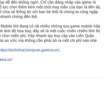
 lại dễ đến không ngờ!. Chỉ cần đăng nhập vào game là
lực chơi thêm kèm một chút may mắn của bạn là tiền tài,
ỉ chia sẻ thông tin với bạn bè thôi là chúng ta cũng ngập
 nhanh chóng đến thế.
n Mobile khi đang có rất nhiều những tựa game mobile hấp
 ảnh đồ họa hay, đây sẽ là một cuộc chiến chiếm lĩnh thị
chơi miễn phí. Hãy nhanh tay truy cập vào Liên Quân
a ao ước mà không cần phải bỏ ra một chi phí nào nhé.
https://sinhnhat.lienquan.garena.vn/
.
rena.vn/