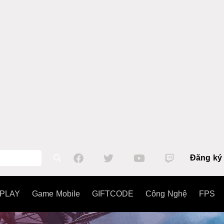
Đăng ký
PLAY
Game Mobile
GIFTCODE
Công Nghệ
FPS