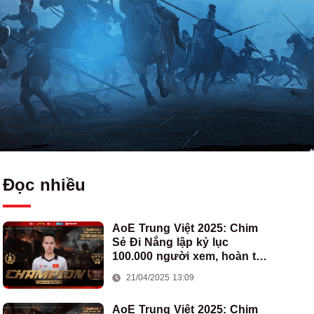
Đọc nhiều
AoE Trung Việt 2025: Chim
Sẻ Đi Nắng lập kỷ lục
100.000 người xem, hoàn tất
cú hat-trick vô địch cho AoE
21/04/2025 13:09
Việt Nam
AoE Trung Việt 2025: Chim