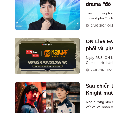
drama "đố
Trước những tra
có một pha "tự 
Whales dù mới tr
14/06/2024 04:
ON Live Es
phối và ph
Bang Bang 
Ngày 25/3, ON L
Games, trở thàn
Bang tại Việt Na
27/03/2025 05:
Sau chiến 
Knight muố
Nhà đương kim v
vất vả và nhận v