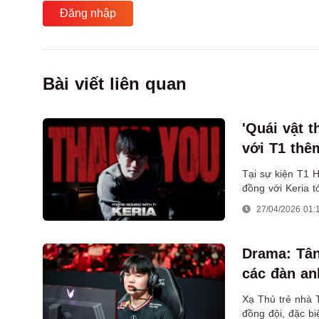
Đăng nhập
Bài viết liên quan
'Quái vật t
với T1 thê
Tại sự kiện T1 
đồng với Keria 
thủ này kể từ n
27/04/2026 01:
Drama: Tân 
các đàn an
Xạ Thủ trẻ nhà 
đồng đội, đặc biệ