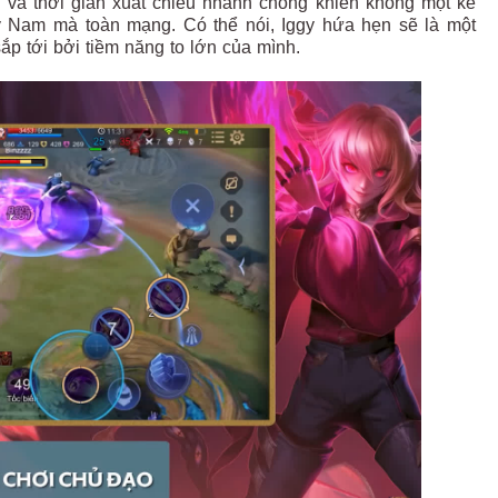
u và thời gian xuất chiêu nhanh chóng khiến không một kẻ
ỹ Nam mà toàn mạng. Có thể nói, Iggy hứa hẹn sẽ là một
p tới bởi tiềm năng to lớn của mình.