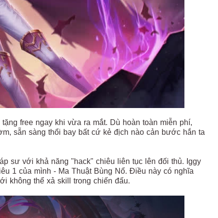
 tặng free ngay khi vừa ra mắt. Dù hoàn toàn miễn phí,
m, sẵn sàng thổi bay bất cứ kẻ địch nào cản bước hắn ta
áp sư với khả năng "hack" chiêu liên tục lên đối thủ. Iggy
 chiêu 1 của mình - Ma Thuật Bùng Nổ. Điều này có nghĩa
mới không thể xả skill trong chiến đấu.