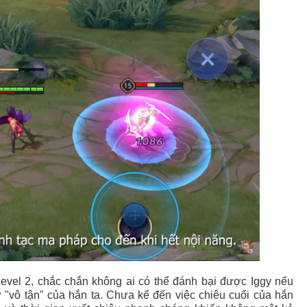
 level 2, chắc chắn không ai có thể đánh bại được Iggy nếu
 "vô tận" của hắn ta. Chưa kể đến việc chiêu cuối của hắn