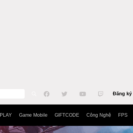
Đăng ký
PLAY
Game Mobile
GIFTCODE
Công Nghệ
FPS