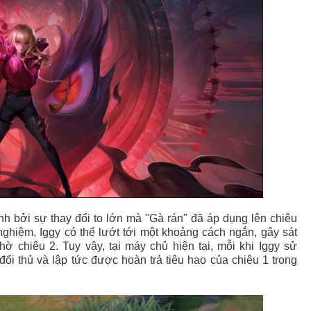
ính bởi sự thay đổi to lớn mà "Gà rán" đã áp dụng lên chiêu
ghiệm, Iggy có thể lướt tới một khoảng cách ngắn, gây sát
 chiêu 2. Tuy vậy, tại máy chủ hiện tại, mỗi khi Iggy sử
đối thủ và lập tức được hoàn trả tiêu hao của chiêu 1 trong