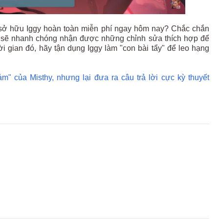
sở hữu Iggy hoàn toàn miễn phí ngay hôm nay? Chắc chắn
ày sẽ nhanh chóng nhận được những chỉnh sửa thích hợp để
i gian đó, hãy tận dụng Iggy làm "con bài tẩy" để leo hạng
m" của Misthy, nhưng lại đưa ra câu trả lời cực kỳ thuyết