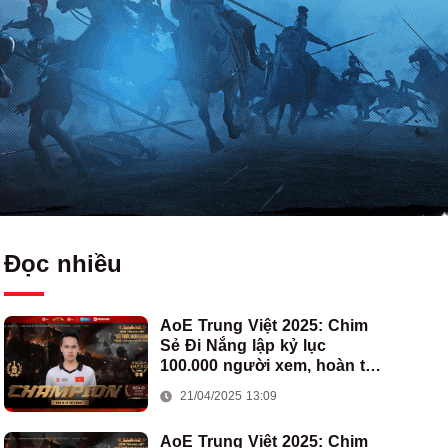
Đọc nhiều
AoE Trung Việt 2025: Chim
Sẻ Đi Nắng lập kỷ lục
100.000 người xem, hoàn tất
cú hat-trick vô địch cho AoE
21/04/2025 13:09
Việt Nam
AoE Trung Việt 2025: Chim