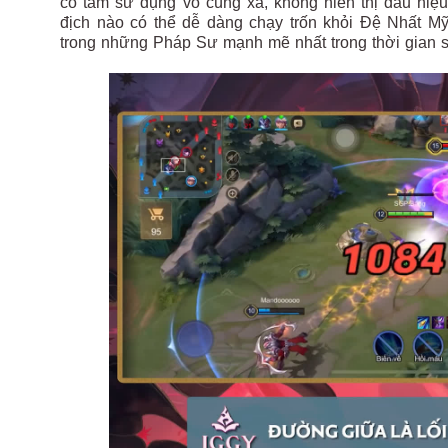
có tầm sử dụng vô cùng xa, không hiển thị dấu hiệ
địch nào có thể dễ dàng chạy trốn khỏi Đệ Nhất M
trong những Pháp Sư mạnh mẽ nhất trong thời gian sắ