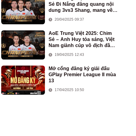
Sẻ Đi Nắng đăng quang nội
dung 3vs3 Shang, mang về
chức vô địch thứ hai cho
20/04/2025 09:37
đoàn AoE Việt Nam
AoE Trung Việt 2025: Chim
Sẻ – Anh Huy tỏa sáng, Việt
Nam giành cúp vô địch đầu
tiên ở thể thức 2vs2 Assyrian
19/04/2025 12:43
Mở cổng đăng ký giải đấu
GPlay Premier League II mùa
13
17/04/2025 10:50