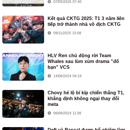
07/05/2026 07:40
Kết quả CKTG 2025: T1 3 năm liên
tiếp trở thành nhà vô địch CKTG
09/11/2025 15:08
HLV Ren chủ động rời Team
Whales sau lùm xùm drama "đố
bạn" VCS
14/06/2024 04:19
Chovy hé lộ bí kíp chiến thắng T1,
khẳng định không ngại thay đổi
meta
06/08/2024 11:08
Deft và Rascal được bổ nhiệm làm