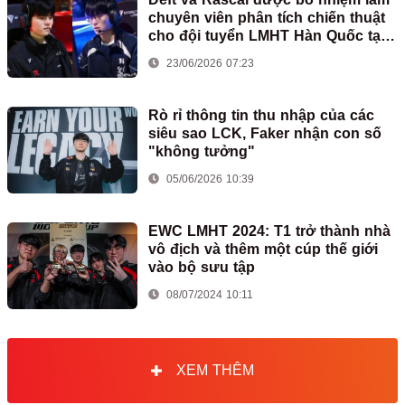
chuyên viên phân tích chiến thuật
cho đội tuyển LMHT Hàn Quốc tại
ASIAD
23/06/2026 07:23
Rò rỉ thông tin thu nhập của các
siêu sao LCK, Faker nhận con số
"không tưởng"
05/06/2026 10:39
EWC LMHT 2024: T1 trở thành nhà
vô địch và thêm một cúp thế giới
vào bộ sưu tập
08/07/2024 10:11
XEM THÊM