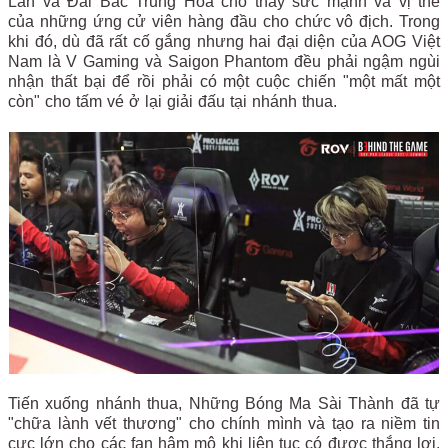
Lan và Đài Bắc Trung Hoa cho thấy sức mạnh và vị thế
của những ứng cử viên hàng đầu cho chức vô địch. Trong
khi đó, dù đã rất cố gắng nhưng hai đại diện của AOG Việt
Nam là V Gaming và Saigon Phantom đều phải ngậm ngùi
nhận thất bại để rồi phải có một cuộc chiến "một mất một
còn" cho tấm vé ở lại giải đấu tại nhánh thua.
Tiến xuống nhánh thua, Những Bóng Ma Sài Thành đã tự
"chữa lành vết thương" cho chính mình và tạo ra niềm tin
cực lớn cho các fan hâm mộ khi liên tục có được thắng lợi.