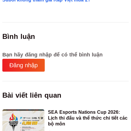
Bình luận
Bạn hãy đăng nhập để có thể bình luận
Đăng nhập
Bài viết liên quan
SEA Esports Nations Cup 2026:
Lịch thi đấu và thể thức chi tiết các
bộ môn