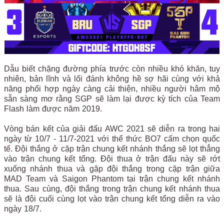
Dẫu biết chặng đường phía trước còn nhiều khó khăn, tuy
nhiên, bản lĩnh và lối đánh không hề sợ hãi cùng với khả
năng phối hợp ngày càng cải thiện, nhiều người hâm mộ
sẵn sàng mơ rằng SGP sẽ làm lại được kỳ tích của Team
Flash làm được năm 2019.
Vòng bán kết của giải đấu AWC 2021 sẽ diễn ra trong hai
ngày từ 10/7 - 11/7-2021 với thể thức BO7 cấm chọn quốc
tế. Đội thắng ở cặp trận chung kết nhánh thắng sẽ lọt thẳng
vào trận chung kết tổng. Đội thua ở trận đấu này sẽ rớt
xuống nhánh thua và gặp đội thắng trong cặp trận giữa
MAD Team và Saigon Phantom tại trận chung kết nhánh
thua. Sau cùng, đội thắng trong trận chung kết nhánh thua
sẽ là đội cuối cùng lọt vào trận chung kết tổng diễn ra vào
ngày 18/7.