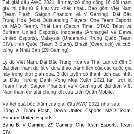
Tại giải đấu AWC 2021 lần này có tổng cộng 16 đội tham
gia thi đấu từ 9 khu vực khác nhau. Bao gồm Việt Nam
(Team Flash, Saigon Phantom và V Gaming), Đài Bắc
Trung Hoa (Most Outstanding Players, One Team Esports
và MAD Team), Thái Lan (Bacon Time, DTAC Talon và
Buriram United Esports), Indonesia (Archangel và Dewa
United Esports), Malaysia (Underank), Trung Quốc (Team
CIV), Hàn Quốc (Team 3 Stars), Brazil (Overclock) và cuối
cùng là Nhật Bản (Z9 Gaming).
Lý do Việt Nam, Đài Bắc Trung Hoa và Thái Lan có đến 3
đại diện tham dự là vì dựa theo thành tích của các quốc gia
này trong thời gian qua. 3 đội tuyển có thành tích cao nhất
tại Đấu Trường Danh Vọng Mùa Xuân 2021 lần lượt là
Team Flash, Saigon Phantom và V Gaming sẽ đại diện Việt
Nam tham dự giải chung kết của Liên Quân Mobile.
Và kết quả bốc thăm của giải đấu AWC 2021 như sau:
Bảng A: Team Flash, Dewa United Esports, MAD Team,
Buriram United Esports.
Bảng B: V Gaming, Z9 Gaming, One Team Esports, Team
CIV.