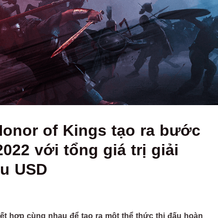
onor of Kings tạo ra bước
022 với tổng giá trị giải
ệu USD
ết hợp cùng nhau để tạo ra một thể thức thi đấu hoàn