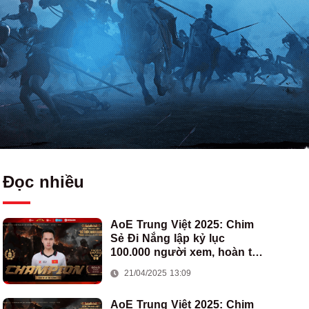
Đọc nhiều
AoE Trung Việt 2025: Chim
Sẻ Đi Nắng lập kỷ lục
100.000 người xem, hoàn tất
cú hat-trick vô địch cho AoE
21/04/2025 13:09
Việt Nam
AoE Trung Việt 2025: Chim