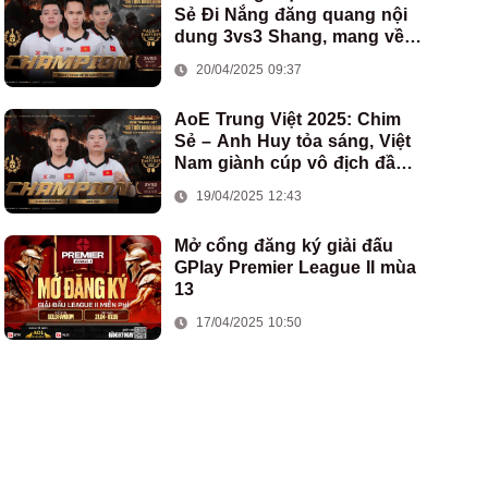
Sẻ Đi Nắng đăng quang nội
dung 3vs3 Shang, mang về
chức vô địch thứ hai cho
20/04/2025 09:37
đoàn AoE Việt Nam
AoE Trung Việt 2025: Chim
Sẻ – Anh Huy tỏa sáng, Việt
Nam giành cúp vô địch đầu
tiên ở thể thức 2vs2 Assyrian
19/04/2025 12:43
Mở cổng đăng ký giải đấu
GPlay Premier League II mùa
13
17/04/2025 10:50