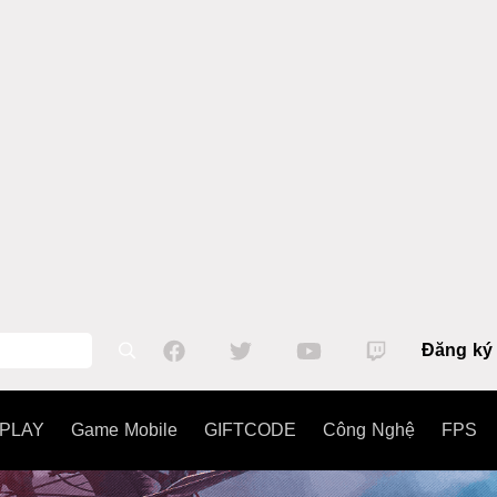
Đăng ký
PLAY
Game Mobile
GIFTCODE
Công Nghệ
FPS