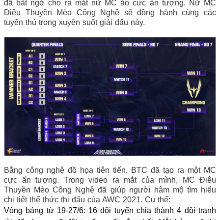
đã bất ngờ cho ra mắt nữ MC ảo cực ấn tượng. Nữ MC
Điêu Thuyền Mèo Công Nghệ sẽ đồng hành cùng các
tuyển thủ trong xuyên suốt giải đấu này.
Bằng công nghệ đồ họa tiên tiến, BTC đã tạo ra một MC
cực ấn tượng. Trong video ra mắt của mình, MC Điêu
Thuyền Mèo Công Nghệ đã giúp người hâm mộ tìm hiểu
chi tiết thể thức thi đấu của AWC 2021. Cụ thể:
Vòng bảng từ 19-27/6: 16 đội tuyển chia thành 4 đội tranh