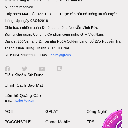
© 2026 Công ty cổ phần công nghệ GTV Việt Nam.
All rights reserved.
Giấy phép MXH số 146/GP-BTTTT Được cấp bởi bộ thông tin và truyền
thông cấp ngày 02/04/2018.
Chịu trách nhiệm quản lý nội dung: ông Nguyễn Minh Đức.
Đơn vị chủ quản: Công Ty Cổ phần công nghệ GTV Việt Nam.
Địa chỉ: 206/02 Tầng 2, Tòa nhà No1A Golden Land, Số 275 Nguyễn Trãi,
Thanh Xuân Trung. Thanh Xuân. Hà Nội
SĐT: 024 73082266 - Email:
hotro@gtv.vn
Điều Khoản Sử Dụng
Chính Sách Bảo Mật
Liên hệ Quảng Cáo:
Email:
sale@gtv.vn
AOE
GPLAY
Công Nghệ
PC/CONSOLE
Game Mobile
FPS