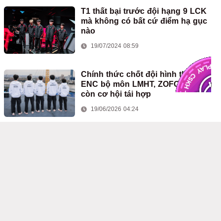
T1 thất bại trước đội hạng 9 LCK
mà không có bất cứ điểm hạ gục
nào
19/07/2024 08:59
Chính thức chốt đội hình tham dự
ENC bộ môn LMHT, ZOFGK không
còn cơ hội tái hợp
19/06/2026 04:24
Đội hình LMHT Việt Nam tham dự
ASIAD 2026: 'Thần Rừng' trở lại, Xạ
Thủ LCK vắng mặt
26/05/2026 02:52
Đấu Trường Chân Lý là bộ môn
duy nhất thi đấu nội dung nữ tại
SEA Nations Cup 2026