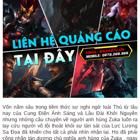
Vốn nằm sâu trong tiềm thức sự nghi ngờ loài Thú từ lâu
nay của Cung Điện Ánh Sáng và Lâu Đài Khởi Nguyên
nhưng những câu chuyện về người anh hùng Zuka luôn ra
tay cứu người vô tội thoát khỏi sự tàn sát của Lực Lượng
Sa Đọa đã khiến cho tất cả phải nhìn nhận lại. Họ đã phải
công nhận tán dương chủ nghĩa anh hùng của Zuka , ngay