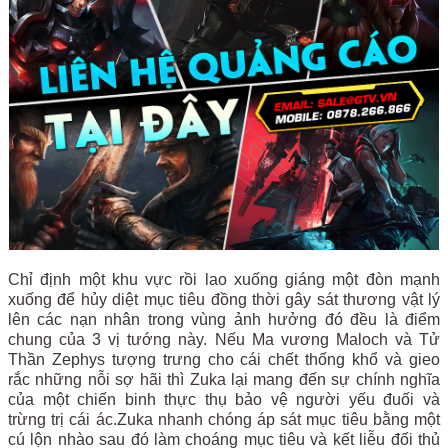
Chỉ định một khu vực rồi lao xuống giáng một đòn mạnh
xuống để hủy diệt mục tiêu đồng thời gây sát thương vật lý
lên các nạn nhân trong vùng ảnh hưởng đó đều là điểm
chung của 3 vị tướng này. Nếu Ma vương Maloch và Tử
Thần Zephys tượng trưng cho cái chết thống khổ và gieo
rắc những nỗi sợ hãi thì Zuka lại mang đến sự chính nghĩa
của một chiến binh thực thụ bảo vệ người yếu đuối và
trừng trị cái ác.Zuka nhanh chóng áp sát mục tiêu bằng một
cú lộn nhào sau đó làm choáng mục tiêu và kết liễu đối thủ