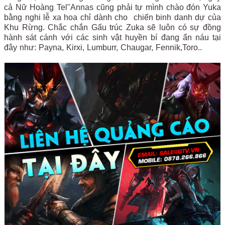
cả Nữ Hoàng Tel"Annas cũng phải tự mình chào đón Yuka
bằng nghi lễ xa hoa chỉ dành cho chiến binh danh dự của
Khu Rừng. Chắc chắn Gấu trúc Zuka sẽ luôn có sự đồng
hành sát cánh với các sinh vật huyền bí đang ẩn náu tại
đây như: Payna, Kirxi, Lumburr, Chaugar, Fennik,Toro..