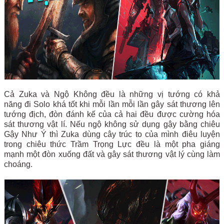
Cả Zuka và Ngộ Không đều là những vị tướng có khả
năng đi Solo khá tốt khi mỗi lần mỗi lần gây sát thương lên
tướng địch, đòn đánh kế của cả hai đều được cường hóa
sát thương vật lí. Nếu ngộ không sử dụng gậy bằng chiêu
Gậy Như Ý thì Zuka dùng cây trúc to của mình điêu luyện
trong chiêu thức Trầm Trọng Lực đều là một pha giáng
mạnh một đòn xuống đất và gây sát thương vật lý cùng làm
choáng.