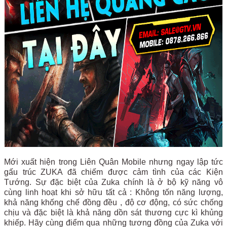
Mới xuất hiện trong Liên Quân Mobile nhưng ngay lập tức
gấu trúc ZUKA đã chiếm được cảm tình của các Kiện
Tướng. Sự đặc biệt của Zuka chính là ở bộ kỹ năng vô
cùng linh hoạt khi sở hữu tất cả : Không tốn năng lượng,
khả năng khống chế đồng đều , độ cơ động, có sức chống
chịu và đặc biệt là khả năng dồn sát thương cực kì khủng
khiếp. Hãy cùng điểm qua những tương đồng của Zuka với