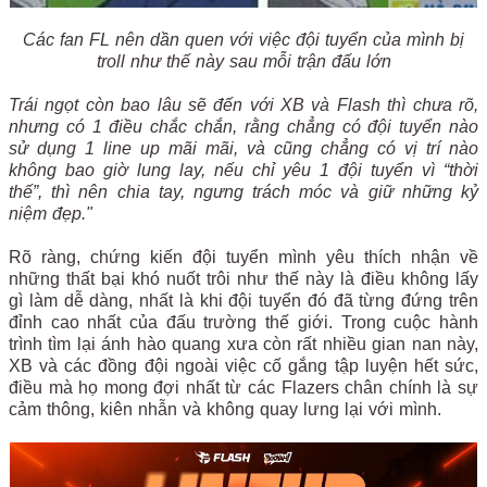
Các fan FL nên dần quen với việc đội tuyển của mình bị
troll như thế này sau mỗi trận đấu lớn
Trái ngọt còn bao lâu sẽ đến với XB và Flash thì chưa rõ,
nhưng có 1 điều chắc chắn, rằng chẳng có đội tuyển nào
sử dụng 1 line up mãi mãi, và cũng chẳng có vị trí nào
không bao giờ lung lay, nếu chỉ yêu 1 đội tuyển vì “thời
thế”, thì nên chia tay, ngưng trách móc và giữ những kỷ
niệm đẹp."
Rõ ràng, chứng kiến đội tuyển mình yêu thích nhận về
những thất bại khó nuốt trôi như thế này là điều không lấy
gì làm dễ dàng, nhất là khi đội tuyển đó đã từng đứng trên
đỉnh cao nhất của đấu trường thế giới. Trong cuộc hành
trình tìm lại ánh hào quang xưa còn rất nhiều gian nan này,
XB và các đồng đội ngoài việc cố gắng tập luyện hết sức,
điều mà họ mong đợi nhất từ các Flazers chân chính là sự
cảm thông, kiên nhẫn và không quay lưng lại với mình.