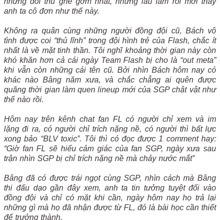
những đối thủ ghê gớm nhất, nhưng lâu lắm rồi mới thấy
anh ta cô đơn như thế này.
Không ra quân cùng những người đồng đội cũ, Bách vô
tình được coi “thủ lĩnh” trong đội hình trẻ của Flash, chắc ít
nhất là về mặt tinh thần. Tôi nghĩ khoảng thời gian này còn
khó khăn hơn cả cái ngày Team Flash bị cho là “out meta”
khi vẫn còn những cái tên cũ. Bởi nhìn Bách hôm nay có
khác nào Bâng năm xưa, và chắc chẳng ai quên được
quãng thời gian làm quen lineup mới của SGP chật vật như
thế nào rồi.
Hôm nay trên kênh chat fan FL có người chỉ xem và im
lặng đi ra, có người chỉ trích nặng nề, có người thì bất lực
xong bảo “BLV toxic”. Tôi thì có đọc được 1 comment hay:
“Giờ fan FL sẽ hiểu cảm giác của fan SGP, ngày xưa sau
trận nhìn SGP bị chỉ trích nặng nề mà chảy nước mắt”
Bâng đã có được trái ngọt cùng SGP, nhìn cách mà Bâng
thi đấu dạo gần đây xem, anh ta tin tưởng tuyệt đối vào
đồng đội và chỉ có mặt khi cần, ngày hôm nay họ trả lại
những gì mà họ đã nhận được từ FL, đó là bài học cần thiết
để trưởng thành.