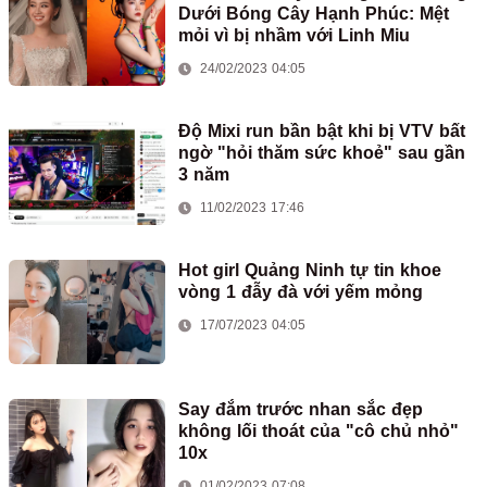
Dưới Bóng Cây Hạnh Phúc: Mệt
mỏi vì bị nhầm với Linh Miu
24/02/2023 04:05
Độ Mixi run bần bật khi bị VTV bất
ngờ "hỏi thăm sức khoẻ" sau gần
3 năm
11/02/2023 17:46
Hot girl Quảng Ninh tự tin khoe
vòng 1 đẫy đà với yếm mỏng
17/07/2023 04:05
Say đắm trước nhan sắc đẹp
không lối thoát của "cô chủ nhỏ"
10x
01/02/2023 07:08