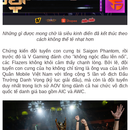
Những gì được mong chờ là siêu kinh điển đã kết thúc theo
cách không thể tẻ nhạt hơn
Chứng kiến đội tuyển con cưng bị Saigon Phantom, rồi
trước đó là V Gaming đánh cho "không ngóc đầu lên nổi",
các Flazers không khỏi cảm thấy chạnh lòng. Bởi lẽ, đội
tuyển con cưng của họ không chỉ từng là ông vua của Liên
Quân Mobile Việt Nam với tổng cộng 5 lần vô địch Đấu
Trường Danh Vọng (kỷ lục giải đấu), mà còn là đội tuyển
duy nhất trong lịch sử AOV từng dành cả hai chức vô địch
quốc tế danh giá bao gồm AIC và AWC.