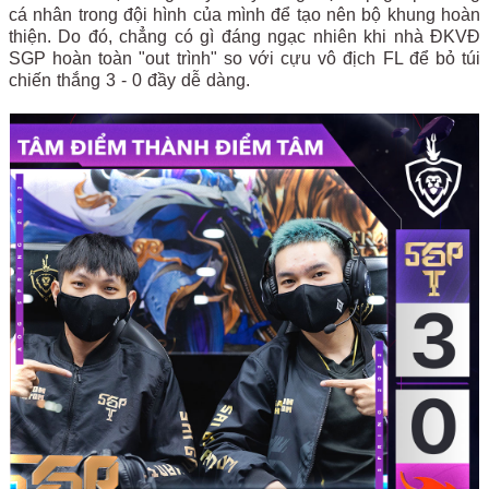
cá nhân trong đội hình của mình để tạo nên bộ khung hoàn
thiện. Do đó, chẳng có gì đáng ngạc nhiên khi nhà ĐKVĐ
SGP hoàn toàn "out trình" so với cựu vô địch FL để bỏ túi
chiến thắng 3 - 0 đầy dễ dàng.