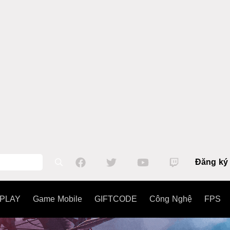
Đăng ký
PLAY
Game Mobile
GIFTCODE
Công Nghệ
FPS