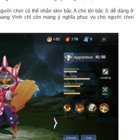
ì người chơi có thể nhận skin bậc A cho tới bậc S dễ dàng ở
uang Vinh chỉ còn mang ý nghĩa phục vụ cho người chơi