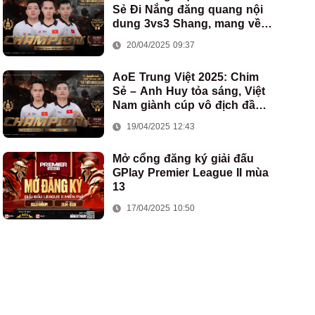
Sẻ Đi Nắng đăng quang nội
dung 3vs3 Shang, mang về
chức vô địch thứ hai cho
20/04/2025 09:37
đoàn AoE Việt Nam
AoE Trung Việt 2025: Chim
Sẻ – Anh Huy tỏa sáng, Việt
Nam giành cúp vô địch đầu
tiên ở thể thức 2vs2 Assyrian
19/04/2025 12:43
Mở cổng đăng ký giải đấu
GPlay Premier League II mùa
13
17/04/2025 10:50