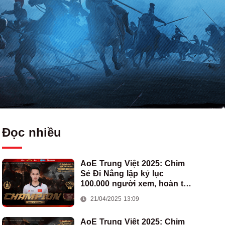
Đọc nhiều
AoE Trung Việt 2025: Chim
Sẻ Đi Nắng lập kỷ lục
100.000 người xem, hoàn tất
cú hat-trick vô địch cho AoE
21/04/2025 13:09
Việt Nam
AoE Trung Việt 2025: Chim