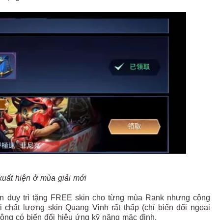
xuất hiện ở mùa giải mới
vẫn duy trì tặng FREE skin cho từng mùa Rank nhưng cộng
chất lượng skin Quang Vinh rất thấp (chỉ biến đổi ngoại
ông có biến đổi hiệu ứng kỹ năng mặc định.