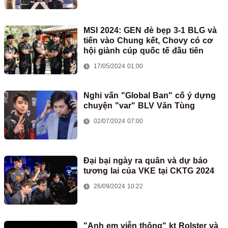
MSI 2024: GEN đè bẹp 3-1 BLG và
tiến vào Chung kết, Chovy có cơ
hội giành cúp quốc tế đầu tiên
17/05/2024 01:00
Nghi vấn "Global Ban" cố ý dựng
chuyện "var" BLV Văn Tùng
02/07/2024 07:00
Đại bại ngày ra quân và dự báo
tương lai của VKE tại CKTG 2024
26/09/2024 10:22
"Anh em viễn thông" kt Rolster và