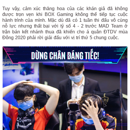
Tuy vậy, cảm xúc thăng hoa của các khán giả đã không
được trọn vẹn khi BOX Gaming không thể tiếp tục cuộc
hành trình của mình. Mặc dù đã có 1 tuần thi đấu vô cùng
nỗ lực nhưng thất bại với tỷ số 4 - 2 trước MAD Team ở
trận bán kết nhánh thua đã khiến cho á quân ĐTDV mùa
Đông 2020 phải rời giải đấu với vị trí thứ 5 chung cuộc.