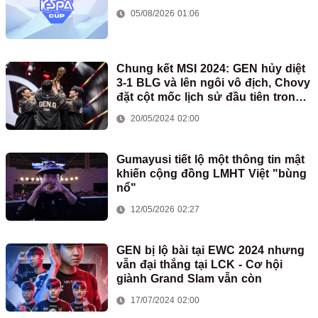
05/08/2026 01:06
Chung kết MSI 2024: GEN hủy diệt
3-1 BLG và lên ngôi vô địch, Chovy
đặt cột mốc lịch sử đầu tiên trong
sự nghiệp
20/05/2024 02:00
Gumayusi tiết lộ một thông tin mật
khiến cộng đồng LMHT Việt "bùng
nổ"
12/05/2026 02:27
GEN bị lộ bài tại EWC 2024 nhưng
vẫn đại thắng tại LCK - Cơ hội
giành Grand Slam vẫn còn
17/07/2024 02:00