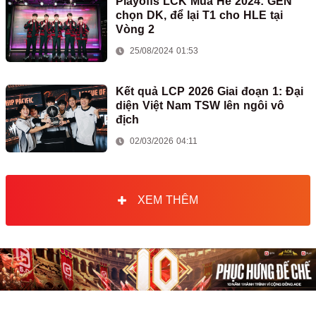
Playoffs LCK Mùa Hè 2024: GEN
chọn DK, để lại T1 cho HLE tại
Vòng 2
25/08/2024 01:53
Kết quả LCP 2026 Giai đoạn 1: Đại
diện Việt Nam TSW lên ngôi vô
địch
02/03/2026 04:11
XEM THÊM