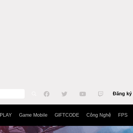
Đăng ký
PLAY
Game Mobile
GIFTCODE
Công Nghệ
FPS