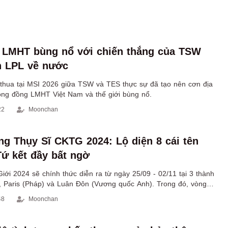
 LMHT bùng nổ với chiến thắng của TSW
n LPL về nước
thua tại MSI 2026 giữa TSW và TES thực sự đã tạo nên cơn địa
ộng đồng LMHT Việt Nam và thế giới bùng nổ.
22
Moonchan
ng Thụy Sĩ CKTG 2024: Lộ diện 8 cái tên
ứ kết đầy bất ngờ
ới 2024 sẽ chính thức diễn ra từ ngày 25/09 - 02/11 tại 3 thành
), Paris (Pháp) và Luân Đôn (Vương quốc Anh). Trong đó, vòng
a từ 03/10 - 13/10 tại Paris.
48
Moonchan