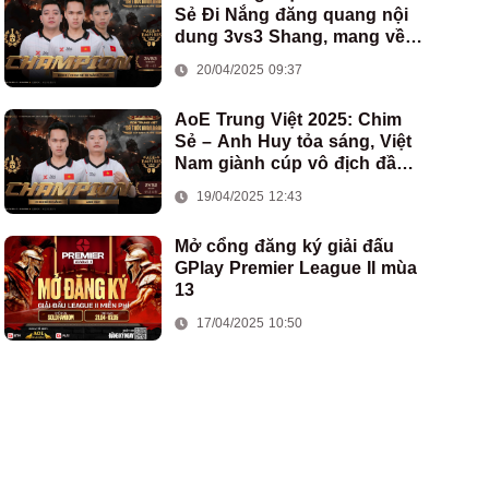
Sẻ Đi Nắng đăng quang nội
dung 3vs3 Shang, mang về
chức vô địch thứ hai cho
20/04/2025 09:37
đoàn AoE Việt Nam
AoE Trung Việt 2025: Chim
Sẻ – Anh Huy tỏa sáng, Việt
Nam giành cúp vô địch đầu
tiên ở thể thức 2vs2 Assyrian
19/04/2025 12:43
Mở cổng đăng ký giải đấu
GPlay Premier League II mùa
13
17/04/2025 10:50