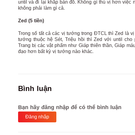
until và đi lại khắp bản đồ. Không gì thú vị hơn việ
không phải làm gì cả.
Zed (5 tiền)
Trong số tất cả các vị tướng trong ĐTCL thì Zed là 
tướng thuộc hệ Sét, Triệu hồi thì Zed với until c
Trang bị các vật phẩm như Giáp thiên thần, Giáp m
đạo hơn bất kỳ vị tướng nào khác.
Bình luận
Bạn hãy đăng nhập để có thể bình luận
Đăng nhập