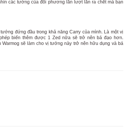
c nhìn các tướng của đối phương lần lượt lăn ra chết mà bạn
vị tướng đứng đầu trong khả năng Carry của mình. Là một vị
ho phép biến thêm được 1 Zed nữa sẽ trở nên bá đạo hơn.
áu Warmog sẽ làm cho vị tướng này trở nên hữu dụng và bá