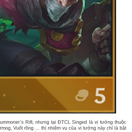
ummoner’s Rift, nhưng tại ĐTCL Singed là vị tướng thuộc
mog, Vuốt rồng … thì nhiệm vụ của vị tướng này chỉ là bật