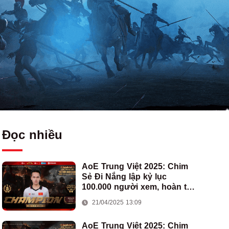
Đọc nhiều
AoE Trung Việt 2025: Chim
Sẻ Đi Nắng lập kỷ lục
100.000 người xem, hoàn tất
cú hat-trick vô địch cho AoE
21/04/2025 13:09
Việt Nam
AoE Trung Việt 2025: Chim