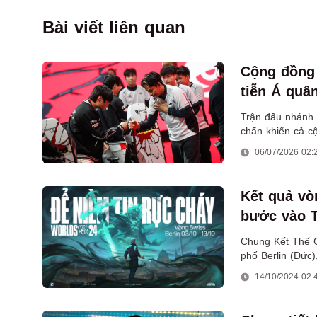
Bài viết liên quan
Cộng đồng
tiễn Á quâ
Trận đấu nhánh 
chấn khiến cả c
06/07/2026 02:
Kết quả vò
bước vào T
Chung Kết Thế Gi
phố Berlin (Đức
Thụy Sĩ sẽ diễn r
14/10/2024 02: