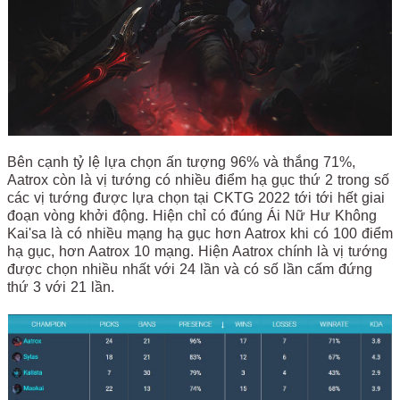
Bên cạnh tỷ lệ lựa chọn ấn tượng 96% và thắng 71%,
Aatrox còn là vị tướng có nhiều điểm hạ gục thứ 2 trong số
các vị tướng được lựa chọn tại CKTG 2022 tới tới hết giai
đoạn vòng khởi động. Hiện chỉ có đúng Ái Nữ Hư Không
Kai'sa là có nhiều mạng hạ gục hơn Aatrox khi có 100 điểm
hạ gục, hơn Aatrox 10 mạng. Hiện Aatrox chính là vị tướng
được chọn nhiều nhất với 24 lần và có số lần cấm đứng
thứ 3 với 21 lần.