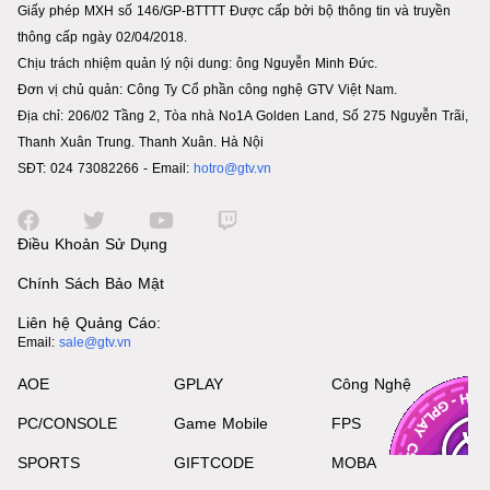
Giấy phép MXH số 146/GP-BTTTT Được cấp bởi bộ thông tin và truyền
thông cấp ngày 02/04/2018.
Chịu trách nhiệm quản lý nội dung: ông Nguyễn Minh Đức.
Đơn vị chủ quản: Công Ty Cổ phần công nghệ GTV Việt Nam.
Địa chỉ: 206/02 Tầng 2, Tòa nhà No1A Golden Land, Số 275 Nguyễn Trãi,
Thanh Xuân Trung. Thanh Xuân. Hà Nội
SĐT: 024 73082266 - Email:
hotro@gtv.vn
Điều Khoản Sử Dụng
Chính Sách Bảo Mật
Liên hệ Quảng Cáo:
Email:
sale@gtv.vn
AOE
GPLAY
Công Nghệ
PC/CONSOLE
Game Mobile
FPS
SPORTS
GIFTCODE
MOBA