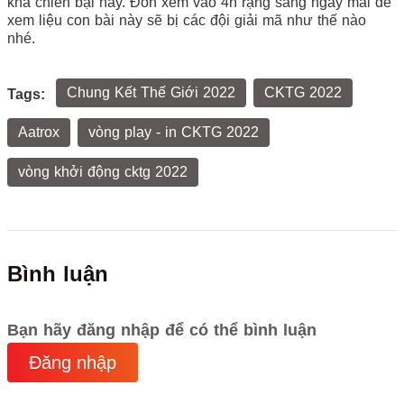
khả chiến bại này. Đón xem vào 4h rạng sáng ngày mai để
xem liệu con bài này sẽ bị các đội giải mã như thế nào
nhé.
Chung Kết Thế Giới 2022
CKTG 2022
Tags:
Aatrox
vòng play - in CKTG 2022
vòng khởi động cktg 2022
Bình luận
Bạn hãy đăng nhập để có thể bình luận
Đăng nhập