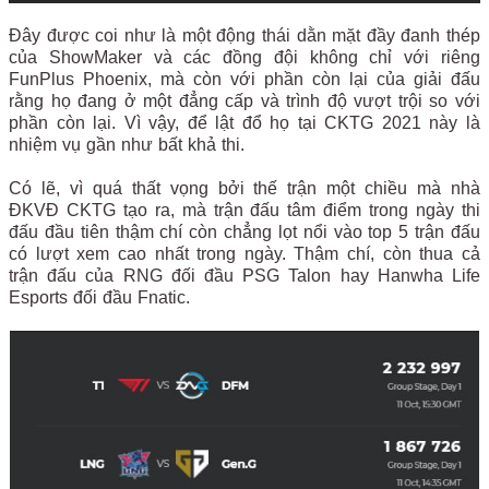
Đây được coi như là một động thái dằn mặt đầy đanh thép
của ShowMaker và các đồng đội không chỉ với riêng
FunPlus Phoenix, mà còn với phần còn lại của giải đấu
rằng họ đang ở một đẳng cấp và trình độ vượt trội so với
phần còn lại. Vì vậy, để lật đổ họ tại CKTG 2021 này là
nhiệm vụ gần như bất khả thi.
Có lẽ, vì quá thất vọng bởi thế trận một chiều mà nhà
ĐKVĐ CKTG tạo ra, mà trận đấu tâm điểm trong ngày thi
đấu đầu tiên thậm chí còn chẳng lọt nổi vào top 5 trận đấu
có lượt xem cao nhất trong ngày. Thậm chí, còn thua cả
trận đấu của RNG đối đầu PSG Talon hay Hanwha Life
Esports đối đầu Fnatic.