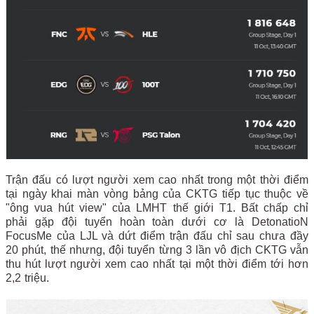
Trận đấu có lượt người xem cao nhất trong một thời điểm
tại ngày khai màn vòng bảng của CKTG tiếp tục thuộc về
"ông vua hút view" của LMHT thế giới T1. Bất chấp chỉ
phải gặp đội tuyển hoàn toàn dưới cơ là DetonatioN
FocusMe của LJL và dứt điểm trận đấu chỉ sau chưa đầy
20 phút, thế nhưng, đội tuyển từng 3 lần vô địch CKTG vẫn
thu hút lượt người xem cao nhất tại một thời điểm tới hơn
2,2 triệu.