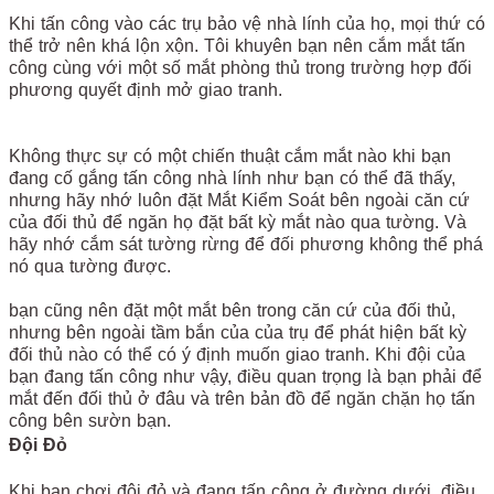
Khi tấn công vào các trụ bảo vệ nhà lính của họ, mọi thứ có
thể trở nên khá lộn xộn. Tôi khuyên bạn nên cắm mắt tấn
công cùng với một số mắt phòng thủ trong trường hợp đối
phương quyết định mở giao tranh.
Không thực sự có một chiến thuật cắm mắt nào khi bạn
đang cố gắng tấn công nhà lính như bạn có thể đã thấy,
nhưng hãy nhớ luôn đặt Mắt Kiểm Soát bên ngoài căn cứ
của đối thủ để ngăn họ đặt bất kỳ mắt nào qua tường. Và
hãy nhớ cắm sát tường rừng để đối phương không thể phá
nó qua tường được.
bạn cũng nên đặt một mắt bên trong căn cứ của đối thủ,
nhưng bên ngoài tầm bắn của của trụ để phát hiện bất kỳ
đối thủ nào có thể có ý định muốn giao tranh. Khi đội của
bạn đang tấn công như vậy, điều quan trọng là bạn phải để
mắt đến đối thủ ở đâu và trên bản đồ để ngăn chặn họ tấn
công bên sườn bạn.
Đội Đỏ
Khi bạn chơi đội đỏ và đang tấn công ở đường dưới, điều