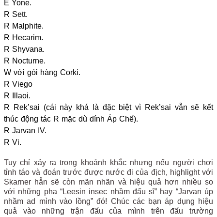
E Yone.
R Sett.
R Malphite.
R Hecarim.
R Shyvana.
R Nocturne.
W với gói hàng Corki.
R Viego
R Illaoi.
R Rek’sai (cái này khá là đặc biệt vì Rek’sai vẫn sẽ kết
thúc động tác R mặc dù dính Áp Chế).
R Jarvan IV.
R Vi.
Tuy chỉ xảy ra trong khoảnh khắc nhưng nếu người chơi
tỉnh táo và đoán trước được nước đi của địch, highlight với
Skarner hẳn sẽ còn mãn nhãn và hiệu quả hơn nhiều so
với những pha “Leesin insec nhầm đấu sĩ” hay “Jarvan úp
nhầm ad mình vào lồng” đó! Chúc các bạn áp dụng hiệu
quả vào những trận đấu của mình trên đấu trường