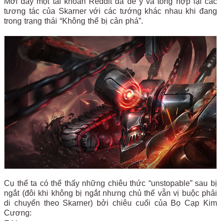
Mới đây một tài khoản Reddit đã để ý và tổng hợp lại các
tương tác của Skarner với các tướng khác nhau khi đang
trong trạng thái “Không thể bị cản phá”.
Cụ thể ta có thể thấy những chiêu thức “unstopable” sau bị
ngắt (đôi khi không bị ngắt nhưng chủ thể vẫn vị buộc phải
di chuyển theo Skarner) bởi chiêu cuối của Bọ Cạp Kim
Cương: