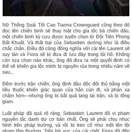
Nữ Thống Soái Tối Cao Tianna Crownguard cũng theo đó
đọc tên chiến binh sẽ thay mặt cho gia tộc bà chiến đấu,
một chiến binh kỳ cựu được tuyển chọn từ Đội Tiên Phong
Bất Khuất. Và thất bại của Sebastien dường như là điều
chắc chắn. Điều đó cũng đồng nghĩa với cái tên Laurent sẽ
suy tàn và Fiora sẽ bị đưa đi lưu đày trong tủi hổ. Không
còn lựa chọn nào khác, ông đã đưa ra một quyết định có
thể sẽ khiến gia tộc mình bị nguyền rủa trong nhiều năm về
sau...
Đêm trước trận chiến, ông định đầu độc đối thủ bằng một
liều thuốc khiến giác quan của hắn cùn đi, và phản xạ
chậm hơn—nhưng ông bị bắt quả tang tại trận, và bị tống
giam.
Luật pháp đã quá rõ ràng. Sebastien Laurent đã vi phạm
nguyên tắc danh dự cơ bản nhất. Ông sẽ phải chịu nhục
hình trên pháp trường, và rồi bị treo cổ như một tên tội
phạm tầm thường. Trên bờ vực của cái chết, Fiora đã đến