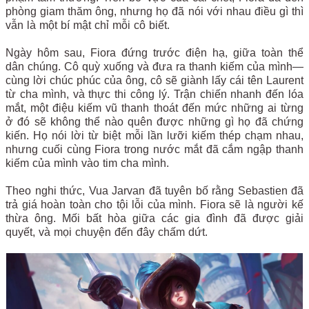
phòng giam thăm ông, nhưng họ đã nói với nhau điều gì thì
vẫn là một bí mật chỉ mỗi cô biết.
Ngày hôm sau, Fiora đứng trước điện hạ, giữa toàn thể
dân chúng. Cô quỳ xuống và đưa ra thanh kiếm của mình—
cùng lời chúc phúc của ông, cô sẽ giành lấy cái tên Laurent
từ cha mình, và thực thi công lý. Trận chiến nhanh đến lóa
mắt, một điệu kiếm vũ thanh thoát đến mức những ai từng
ở đó sẽ không thể nào quên được những gì họ đã chứng
kiến. Họ nói lời từ biệt mỗi lần lưỡi kiếm thép chạm nhau,
nhưng cuối cùng Fiora trong nước mắt đã cắm ngập thanh
kiếm của mình vào tim cha mình.
Theo nghi thức, Vua Jarvan đã tuyên bố rằng Sebastien đã
trả giá hoàn toàn cho tội lỗi của mình. Fiora sẽ là người kế
thừa ông. Mối bất hòa giữa các gia đình đã được giải
quyết, và mọi chuyện đến đây chấm dứt.