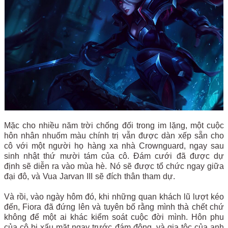
Mặc cho nhiều năm trời chống đối trong im lặng, một cuộc
hôn nhân nhuốm màu chính trị vẫn được dàn xếp sẵn cho
cô với một người họ hàng xa nhà Crownguard, ngay sau
sinh nhật thứ mười tám của cô. Đám cưới đã được dự
định sẽ diễn ra vào mùa hè. Nó sẽ được tổ chức ngay giữa
đại đô, và Vua Jarvan III sẽ đích thân tham dự.
Và rồi, vào ngày hôm đó, khi những quan khách lũ lượt kéo
đến, Fiora đã đứng lên và tuyên bố rằng mình thà chết chứ
không để một ai khác kiểm soát cuộc đời mình. Hôn phu
của cô bị xấu mặt ngay trước đám đông, và gia tộc của anh