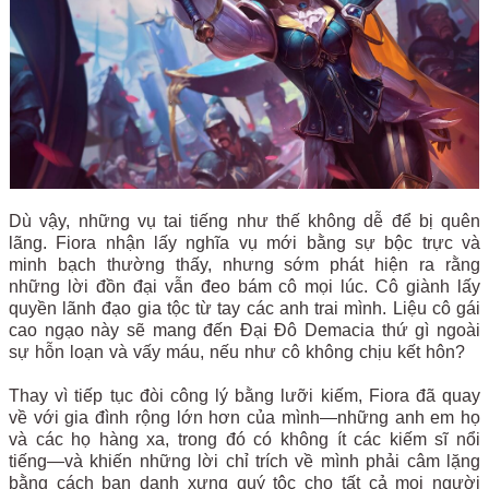
Dù vậy, những vụ tai tiếng như thế không dễ để bị quên
lãng. Fiora nhận lấy nghĩa vụ mới bằng sự bộc trực và
minh bạch thường thấy, nhưng sớm phát hiện ra rằng
những lời đồn đại vẫn đeo bám cô mọi lúc. Cô giành lấy
quyền lãnh đạo gia tộc từ tay các anh trai mình. Liệu cô gái
cao ngạo này sẽ mang đến Đại Đô Demacia thứ gì ngoài
sự hỗn loạn và vấy máu, nếu như cô không chịu kết hôn?
Thay vì tiếp tục đòi công lý bằng lưỡi kiếm, Fiora đã quay
về với gia đình rộng lớn hơn của mình—những anh em họ
và các họ hàng xa, trong đó có không ít các kiếm sĩ nổi
tiếng—và khiến những lời chỉ trích về mình phải câm lặng
bằng cách ban danh xưng quý tộc cho tất cả mọi người