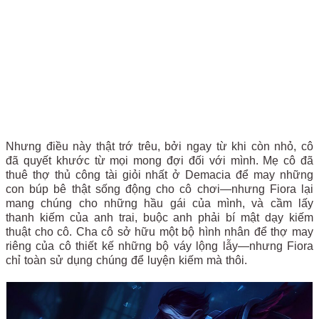
Nhưng điều này thật trớ trêu, bởi ngay từ khi còn nhỏ, cô
đã quyết khước từ mọi mong đợi đối với mình. Mẹ cô đã
thuê thợ thủ công tài giỏi nhất ở Demacia để may những
con búp bê thật sống động cho cô chơi—nhưng Fiora lại
mang chúng cho những hầu gái của mình, và cầm lấy
thanh kiếm của anh trai, buộc anh phải bí mật dạy kiếm
thuật cho cô. Cha cô sở hữu một bộ hình nhân để thợ may
riêng của cô thiết kế những bộ váy lộng lẫy—nhưng Fiora
chỉ toàn sử dụng chúng để luyện kiếm mà thôi.